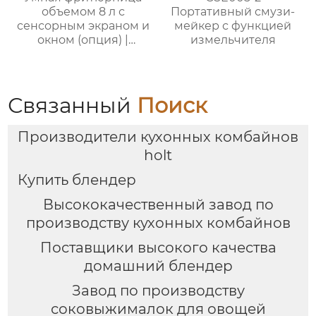
объемом 8 л с
Портативный смузи-
сенсорным экраном и
мейкер с функцией
окном (опция) |
измельчителя
GSE046T(F/S) /
GSE046D(F/S)
Связанный
Поиск
Производители кухонных комбайнов
holt
Купить блендер
Высококачественный завод по
производству кухонных комбайнов
Поставщики высокого качества
домашний блендер
Завод по производству
соковыжималок для овощей