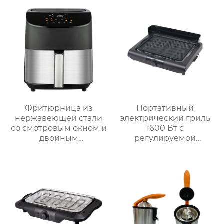
объемом 6 л
покрытием
Фритюрница из
Портативный
нержавеющей стали
электрический гриль
со смотровым окном и
1600 Вт с
двойным
регулируемой
управлением | 6 л
решёткой на 3 уровня
Серия GSE033
и системой
автоматического
отключения MCT-005P