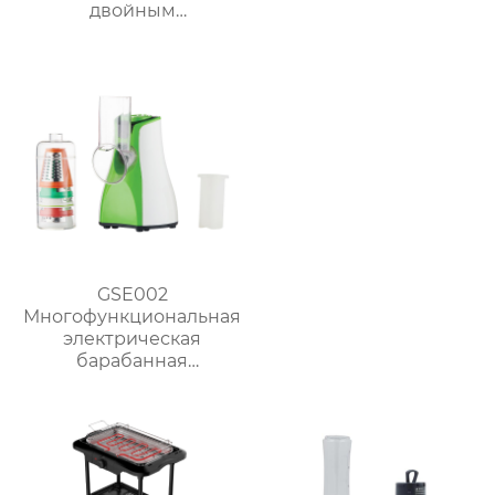
двойным
интерфейсом – серия
GSE033P
GSE002
Многофункциональная
электрическая
барабанная
ломтерезка