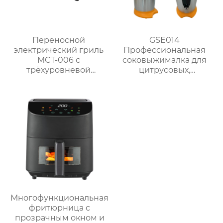
Переносной
GSE014
электрический гриль
Профессиональная
MCT-006 с
соковыжималка для
трёхуровневой
цитрусовых,
регулируемой
апельсинов и
решёткой и
лимонов
безопасным
термостатическим
управлением
Многофункциональная
фритюрница с
прозрачным окном и