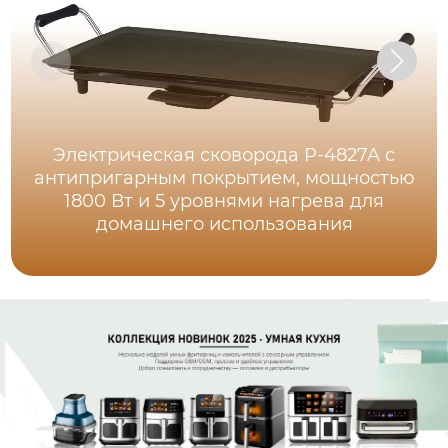
Электрическая сковорода P-4827A с
антипригарным покрытием, мощностью
1800 Вт и 5 уровнями нагрева для
домашнего использования