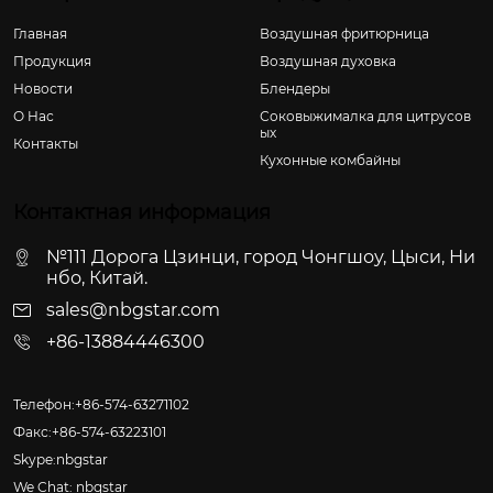
Главная
Воздушная фритюрница
Продукция
Воздушная духовка
Новости
Блендеры
О Hас
Соковыжималка для цитрусов
ых
Контакты
Кухонные комбайны
Контактная информация
№111 Дорога Цзинци, город Чонгшоу, Цыси, Ни
нбо, Китай.
sales@nbgstar.com
+86-13884446300
Телефон:+86-574-63271102
Факс:+86-574-63223101
Skype:nbgstar
We Chat: nbgstar