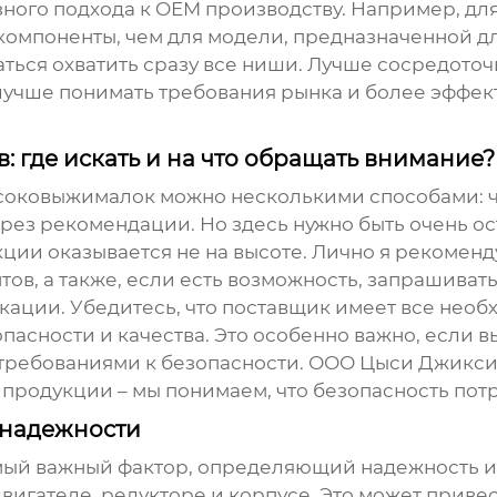
ного подхода к
OEM
производству. Например, д
компоненты, чем для модели, предназначенной д
аться охватить сразу все ниши. Лучше сосредото
м лучше понимать требования рынка и более эффек
 где искать и на что обращать внимание?
 соковыжималок
можно несколькими способами: 
ерез рекомендации. Но здесь нужно быть очень 
кции оказывается не на высоте. Лично я рекомен
тов, а также, если есть возможность, запрашиват
кации. Убедитесь, что поставщик имеет все не
пасности и качества. Это особенно важно, если
и требованиями к безопасности. ООО Цыси Джикс
родукции – мы понимаем, что безопасность потр
 надежности
самый важный фактор, определяющий надежность и
двигателе, редукторе и корпусе. Это может прив