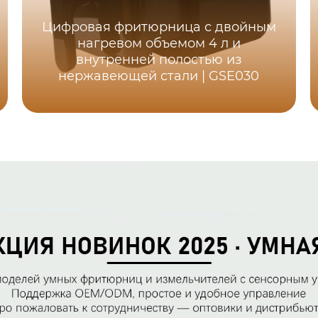
Цифровая фритюрница с двойным
нагревом объемом 4 л и
внутренней полостью из
нержавеющей стали | GSE030