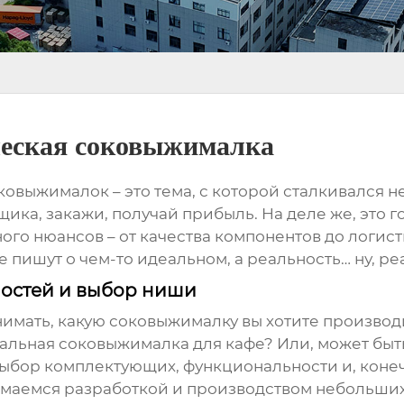
еская соковыжималка
оковыжималок
– это тема, с которой сталкивался н
вщика, закажи, получай прибыль. На деле же, это г
ного нюансов – от качества компонентов до логи
е пишут о чем-то идеальном, а реальность… ну, ре
ностей и выбор ниши
онимать, какую соковыжималку вы хотите производ
льная соковыжималка для кафе? Или, может быт
 выбор комплектующих, функциональности и, коне
аемся разработкой и производством небольших 