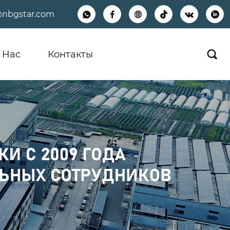
@nbgstar.com






 Hас
Контакты
