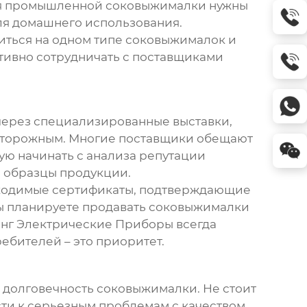
ля промышленной соковыжималки нужны
ля домашнего использования.
читься на одном типе соковыжималок и
тивно сотрудничать с
поставщиками
через специализированные выставки,
осторожным. Многие поставщики обещают
дую начинать с анализа репутации
ь образцы продукции.
обходимые сертификаты, подтверждающие
 вы планируете продавать соковыжималки
инг Электрические Приборы всегда
ебителей – это приоритет.
 долговечность соковыжималки. Не стоит
ести к серьезным проблемам с качеством