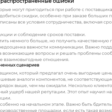
и распространенные ошибки
торые могут пригодиться при работе с
поставщика
 добиться скидки, особенно при заказе больших 
описаны все условия сотрудничества, включая сро
укции и соблюдение сроков поставки.
тить немного больше, но получить качественную
недооценка важности коммуникации. Важно подд
а возникающие вопросы и решать проблемы сооб
ые взаимовыгодные отношения.
аненных сценариев
вщиком, который предлагал очень выгодные цен
ешевые аналоги компонентов, не соответствующие
орядок выше, чем мы ожидали. Несколько клиенто
ный ущерб нашей репутации. Этот опыт научил на
кции.
особенно на начальном этапе. Важно быть бдител
роизводственные площадки, если есть такая возм