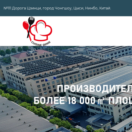
№111 Дорога Цзинци, город Чонгшоу, Цыси, Нинбо, Китай.