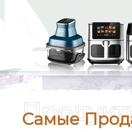
Самые П
Продукт
Самые Прод