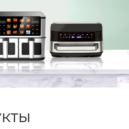
ые
кты