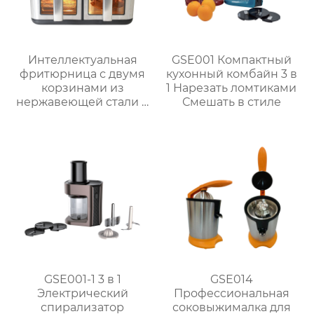
Интеллектуальная
GSE001 Компактный
фритюрница с двумя
кухонный комбайн 3 в
корзинами из
1 Нарезать ломтиками
нержавеющей стали и
Смешать в стиле
окошком – серия
GSE040
GSE001-1 3 в 1
GSE014
Электрический
Профессиональная
спирализатор
соковыжималка для