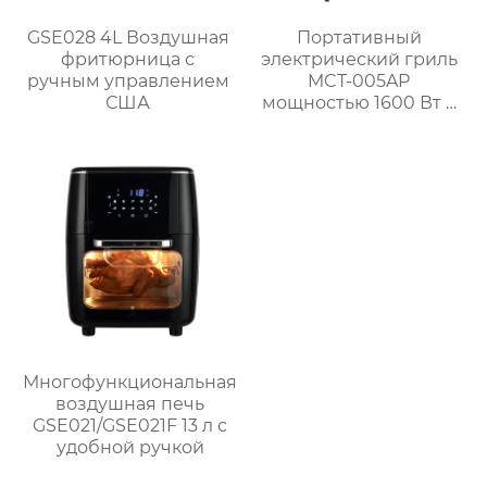
GSE028 4L Воздушная
Портативный
фритюрница с
электрический гриль
ручным управлением
MCT-005AP
США
мощностью 1600 Вт с
литой алюминиевой
плитой и
регулируемым
термостатом для
использования на
открытом воздухе
Многофункциональная
воздушная печь
GSE021/GSE021F 13 л с
удобной ручкой