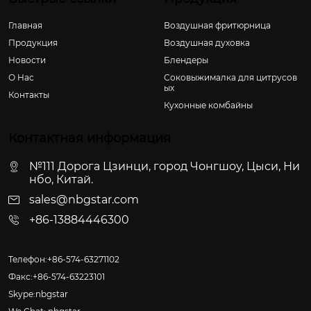
Главная
Воздушная фритюрница
Продукция
Воздушная духовка
Новости
Блендеры
О Hас
Соковыжималка для цитрусов
ых
Контакты
Кухонные комбайны
Контактная информация
№111 Дорога Цзинци, город Чонгшоу, Цыси, Ни
нбо, Китай.
sales@nbgstar.com
+86-13884446300
Телефон:+86-574-63271102
Факс:+86-574-63223101
Skype:nbgstar