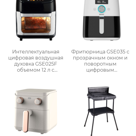
Интеллектуальная
Фритюрница GSE035 с
цифровая воздушная
прозрачным окном и
духовка GSE025F
поворотным
объемом 12 л с
цифровым
системой
управлением
приготовления на
гриле