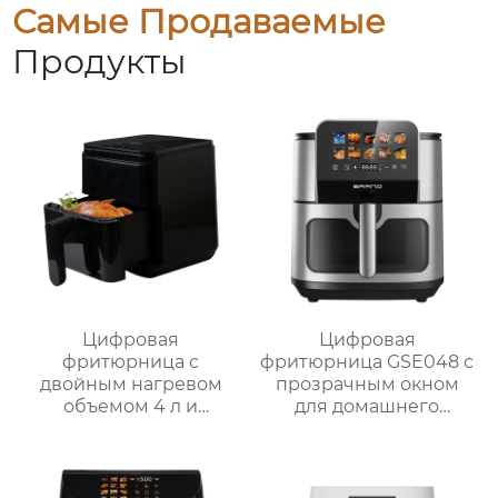
Самые Продаваемые
Продукты
Цифровая
Цифровая
фритюрница с
фритюрница GSE048 с
двойным нагревом
прозрачным окном
объемом 4 л и
для домашнего
внутренней полостью
использования
из нержавеющей
стали | GSE030