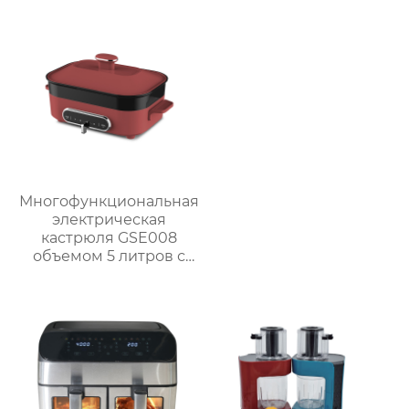
Многофункциональная
электрическая
кастрюля GSE008
объемом 5 литров с
антипригарным
покрытием для
приготовления на
пару, варки, тушения и
жарки.