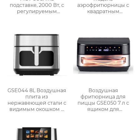
подставке, 2000 Вт, с
аэрофритюрницы с
регулируемым
квадратным
термостатом
сенсорным экраном
объемом 4 Л
мощностью 1300 Вт
GSE044 8L Воздушная
Воздушная
плита из
фритюрница для
нержавеющей стали с
пиццы GSE050 7 л с
видимым окошком и
ящиком для
сенсорным
перегородок и
управлением
двухзонной системой
измельчения