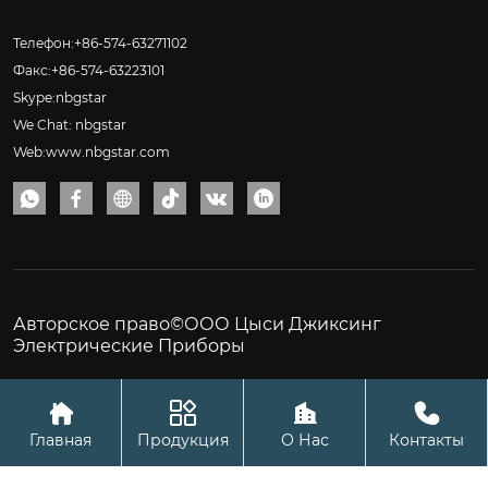
Телефон:+86-574-63271102
Факс:+86-574-63223101
Skype:nbgstar
We Chat: nbgstar
Web:www.nbgstar.com






Авторское право©ООО Цыси Джиксинг
Электрические Приборы




Главная
Продукция
О Нас
Контакты