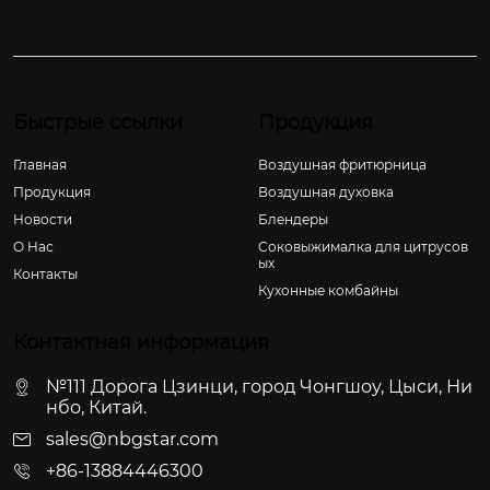
Быстрые ссылки
Продукция
Главная
Воздушная фритюрница
Продукция
Воздушная духовка
Новости
Блендеры
О Hас
Соковыжималка для цитрусов
ых
Контакты
Кухонные комбайны
Контактная информация
№111 Дорога Цзинци, город Чонгшоу, Цыси, Ни
нбо, Китай.
sales@nbgstar.com
+86-13884446300