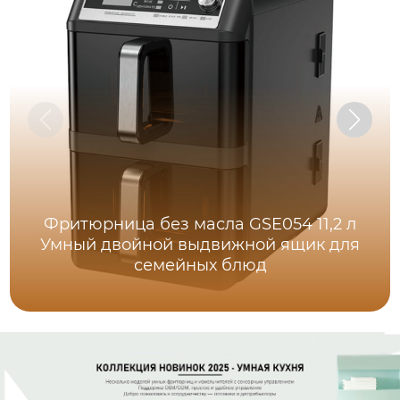
Фритюрница без масла GSE054 11,2 л
Умный двойной выдвижной ящик для
семейных блюд