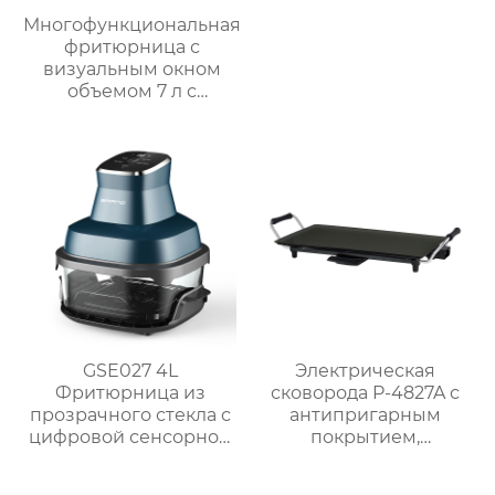
Многофункциональная
фритюрница с
визуальным окном
объемом 7 л с
интеллектуальным и
ручным управлением
– серия GSE038
GSE027 4L
Электрическая
Фритюрница из
сковорода P-4827A с
прозрачного стекла с
антипригарным
цифровой сенсорной
покрытием,
панелью
мощностью 1800 Вт и
5 уровнями нагрева