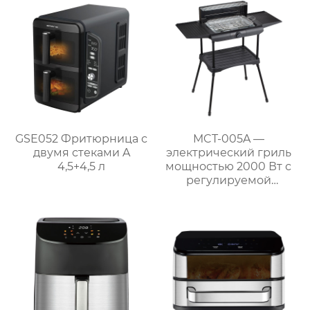
для домашнего
использования
GSE052 Фритюрница с
MCT-005A —
двумя стеками A
электрический гриль
4,5+4,5 л
мощностью 2000 Вт с
регулируемой
решёткой и боковыми
полками для барбекю
на природе