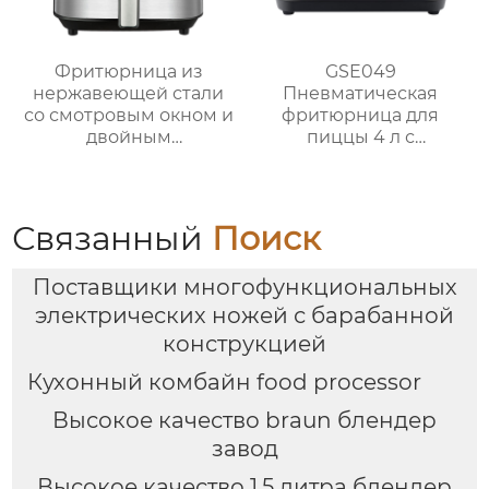
Фритюрница из
GSE049
нержавеющей стали
Пневматическая
со смотровым окном и
фритюрница для
двойным
пиццы 4 л с
управлением | 6 л
сенсорным
Серия GSE033
управлением
Связанный
Поиск
Поставщики многофункциональных
электрических ножей с барабанной
конструкцией
Кухонный комбайн food processor
Высокое качество braun блендер
завод
Высокое качество 1.5 литра блендер