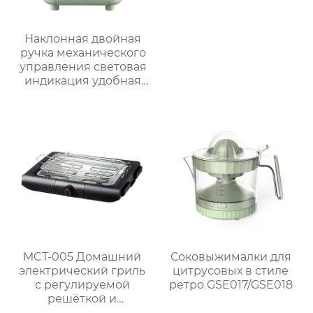
Наклонная двойная
ручка механического
управления световая
индикация удобная
ручка видимая
большая емкость
многофункциональная
большая ручка
воздушная печь
MCT-005 Домашний
Соковыжималки для
электрический гриль
цитрусовых в стиле
с регулируемой
ретро GSE017/GSE018
решёткой и
мощностью 2000 Вт /