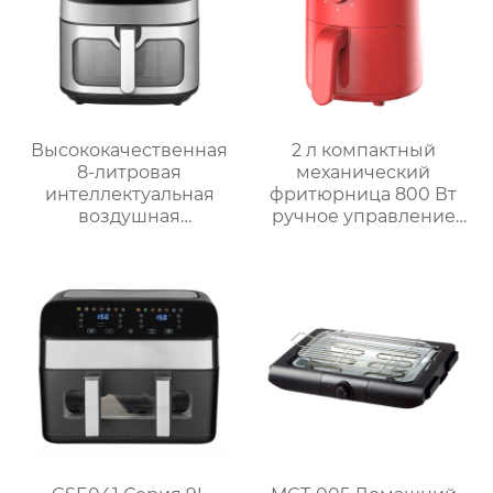
Высококачественная
2 л компактный
8-литровая
механический
интеллектуальная
фритюрница 800 Вт
воздушная
ручное управление
фритюрница для
мини фритюрница
домашнего
GSE029
использования
GSE042