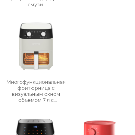
смузи
Многофункциональная
фритюрница с
визуальным окном
объемом 7 л с
интеллектуальным и
ручным управлением
– серия GSE038