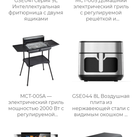
GSE041 Серия 9L
MCT-005 Домашний
Интеллектуальная
электрический гриль
фритюрница с двумя
с регулируемой
ящиками
решёткой и
мощностью 2000 Вт /
2300 Вт
MCT-005A —
GSE044 8L Воздушная
электрический гриль
плита из
мощностью 2000 Вт с
нержавеющей стали с
регулируемой
видимым окошком и
решёткой и боковыми
сенсорным
полками для барбекю
управлением
на природе