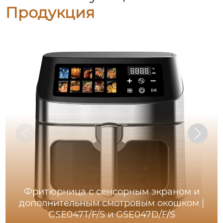
Продукция
Фритюрница с сенсорным экраном и
дополнительным смотровым окошком |
GSE047T/F/S и GSE047D/F/S