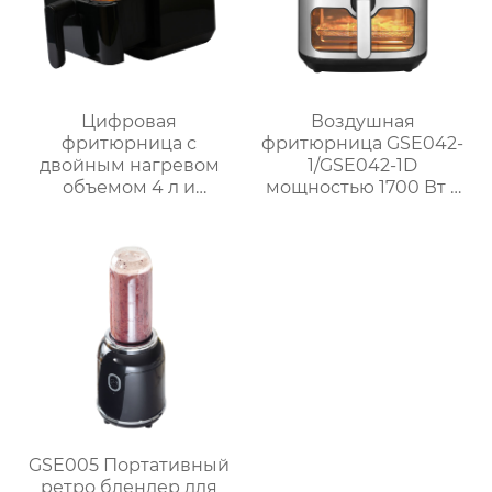
Цифровая
Воздушная
фритюрница с
фритюрница GSE042-
двойным нагревом
1/GSE042-1D
объемом 4 л и
мощностью 1700 Вт с
внутренней полостью
окном и
из нержавеющей
механической ручкой
стали | GSE030
из нержавеющей
стали для домашнего
использования
GSE005 Портативный
ретро блендер для