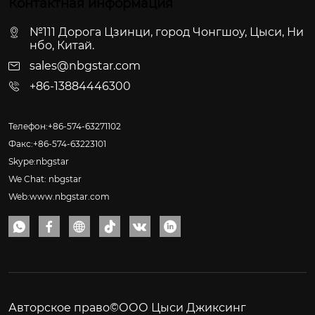
Контактная информация
№111 Дорога Цзинци, город Чонгшоу, Цыси, Ни
нбо, Китай.
sales@nbgstar.com
+86-13884446300
Телефон:+86-574-63271102
Факс:+86-574-63223101
Skype:nbgstar
We Chat: nbgstar
Web:www.nbgstar.com






Авторское право©ООО Цыси Джиксинг