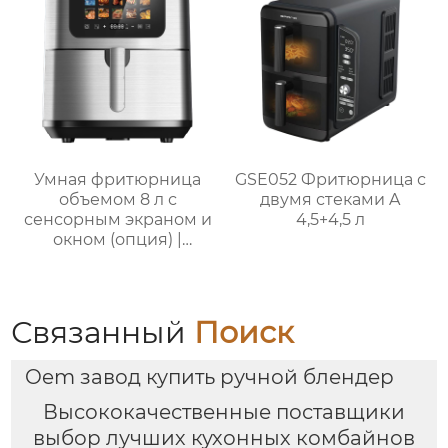
Умная фритюрница
GSE052 Фритюрница с
объемом 8 л с
двумя стеками A
сенсорным экраном и
4,5+4,5 л
окном (опция) |
GSE046T(F/S) /
GSE046D(F/S)
Связанный
Поиск
Oem завод купить ручной блендер
Высококачественные поставщики
выбор лучших кухонных комбайнов