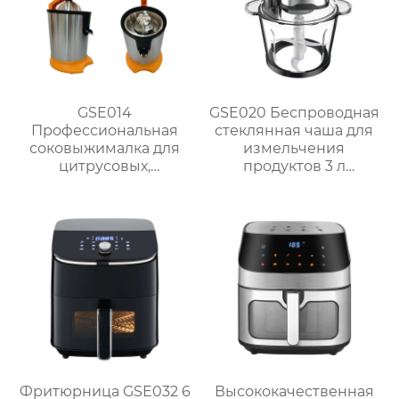
GSE014
GSE020 Беспроводная
Профессиональная
стеклянная чаша для
соковыжималка для
измельчения
цитрусовых,
продуктов 3 л
апельсинов и
Мощный кухонный
лимонов
помощник
Фритюрница GSE032 6
Высококачественная