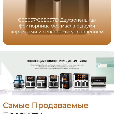
GSE057/GSE057D Двухзональная
фритюрница без масла с двумя
корзинами и сенсорным управлением
Самые Продаваемые