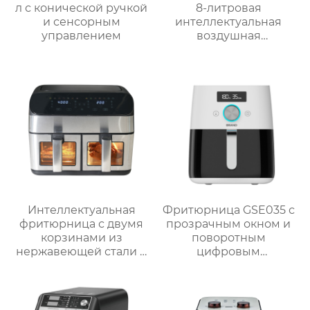
л с конической ручкой
8-литровая
и сенсорным
интеллектуальная
управлением
воздушная
фритюрница для
домашнего
использования
GSE042
Интеллектуальная
Фритюрница GSE035 с
фритюрница с двумя
прозрачным окном и
корзинами из
поворотным
нержавеющей стали и
цифровым
окошком – серия
управлением
GSE040