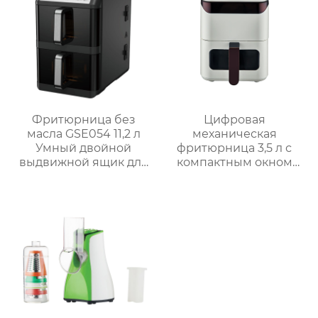
Фритюрница без
Цифровая
масла GSE054 11,2 л
механическая
Умный двойной
фритюрница 3,5 л с
выдвижной ящик для
компактным окном
семейных блюд
GSE031 / GSE031-1