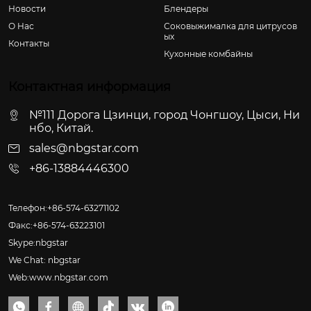
Новости
Блендеры
О Hас
Соковыжималка для цитрусов
ых
Контакты
Кухонные комбайны
Контактная информация
№111 Дорога Цзинци, город Чонгшоу, Цыси, Ни
нбо, Китай.
sales@nbgstar.com
+86-13884446300
Телефон:+86-574-63271102
Факс:+86-574-63223101
Skype:nbgstar
We Chat: nbgstar
Web:www.nbgstar.com





