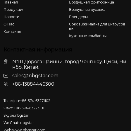
Главная
Воздушная фритюрница
Продукция
Воздушная духовка
Новости
Блендеры
О Hас
Соковыжималка для цитрусов
ых
Контакты
Кухонные комбайны
Контактная информация
№111 Дорога Цзинци, город Чонгшоу, Цыси, Ни
нбо, Китай.
sales@nbgstar.com
+86-13884446300
Телефон:+86-574-63271102
Факс:+86-574-63223101
Skype:nbgstar
We Chat: nbgstar
Web:www.nbgstar.com