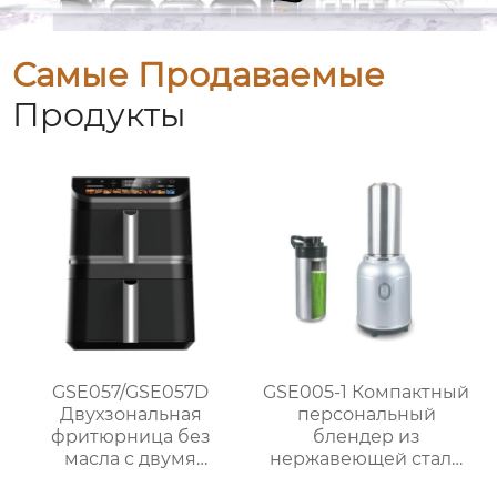
Самые Продаваемые
Продукты
GSE057/GSE057D
GSE005-1 Компактный
Двухзональная
персональный
фритюрница без
блендер из
масла с двумя
нержавеющей стали
корзинами и
мощностью 300 Вт для