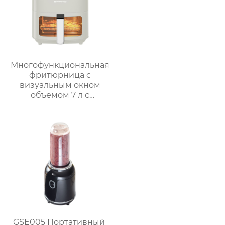
Многофункциональная
фритюрница с
визуальным окном
объемом 7 л с
интеллектуальным и
ручным управлением
– серия GSE038
GSE005 Портативный