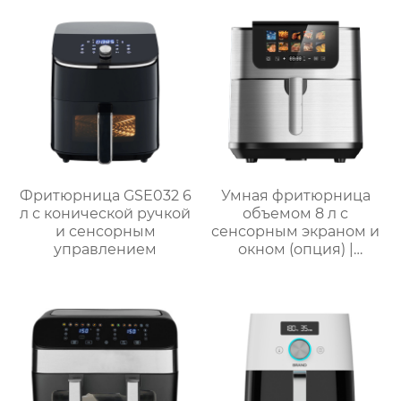
сенсорным
приготовления смузи
управлением
Фритюрница GSE032 6
Умная фритюрница
л с конической ручкой
объемом 8 л с
и сенсорным
сенсорным экраном и
управлением
окном (опция) |
GSE046T(F/S) /
GSE046D(F/S)