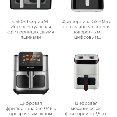
GSE041 Серия 9L
Фритюрница GSE035 с
Интеллектуальная
прозрачным окном и
фритюрница с двумя
поворотным
ящиками
цифровым
управлением
Цифровая
Цифровая
фритюрница GSE048 с
механическая
прозрачным окном
фритюрница 3,5 л с