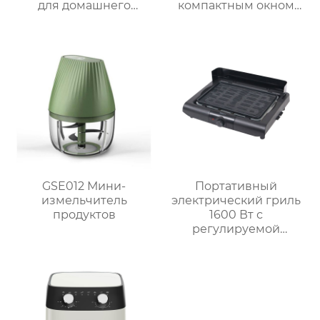
для домашнего
компактным окном
использования
GSE031 / GSE031-1
GSE012 Мини-
Портативный
измельчитель
электрический гриль
продуктов
1600 Вт с
регулируемой
решёткой на 3 уровня
и системой
автоматического
отключения MCT-005P