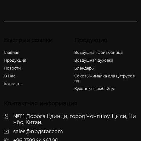
Быстрые ссылки
Продукция
Главная
Воздушная фритюрница
Продукция
Воздушная духовка
Новости
Блендеры
О Hас
Соковыжималка для цитрусов
ых
Контакты
Кухонные комбайны
Контактная информация
№111 Дорога Цзинци, город Чонгшоу, Цыси, Ни
нбо, Китай.
sales@nbgstar.com
+86-13884446300