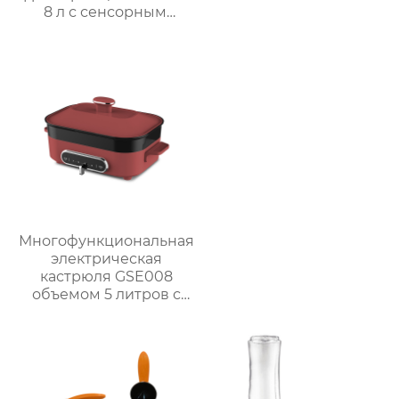
8 л с сенсорным
дисплеем
Многофункциональная
электрическая
кастрюля GSE008
объемом 5 литров с
антипригарным
покрытием для
приготовления на
пару, варки, тушения и
жарки.