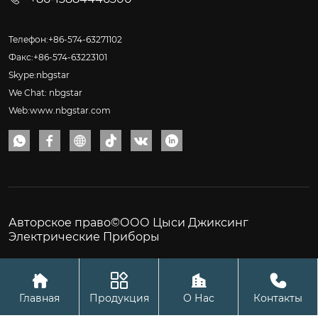
Телефон:+86-574-63271102
Факс:+86-574-63223101
Skype:nbgstar
We Chat: nbgstar
Web:www.nbgstar.com






Авторское право©ООО Цыси Джиксинг
Электрические Приборы




Главная
Продукция
О Нас
Контакты