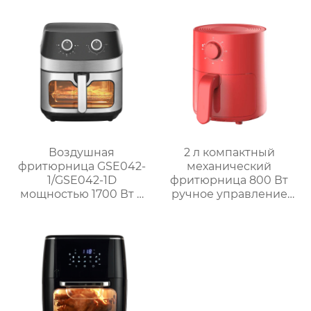
Воздушная
2 л компактный
фритюрница GSE042-
механический
1/GSE042-1D
фритюрница 800 Вт
мощностью 1700 Вт с
ручное управление
окном и
мини фритюрница
механической ручкой
GSE029
из нержавеющей
стали для домашнего
использования