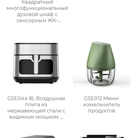
Квадратный
многофункциональный
духовой шкаф с
сенсорным ЖК-
дисплеем спереди
большой вместимости
GSE044 8L Воздушная
GSE012 Мини-
плита из
измельчитель
нержавеющей стали с
продуктов
видимым окошком и
сенсорным
управлением