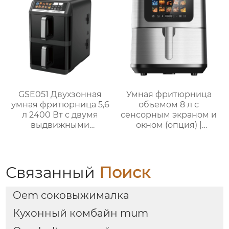
GSE051 Двухзонная
Умная фритюрница
умная фритюрница 5,6
объемом 8 л с
л 2400 Вт с двумя
сенсорным экраном и
выдвижными
окном (опция) |
ящиками
GSE046T(F/S) /
GSE046D(F/S)
Связанный
Поиск
Oem соковыжималка
Кухонный комбайн mum