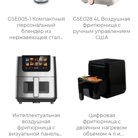
GSE005-1 Компактный
GSE028 4L Воздушная
персональный
фритюрница с
блендер из
ручным управлением
нержавеющей стали
США
мощностью 300 Вт для
приготовления смузи
Интеллектуальная
Цифровая
воздушная
фритюрница с
фритюрница с
двойным нагревом
визуальной панелью
объемом 4 л и