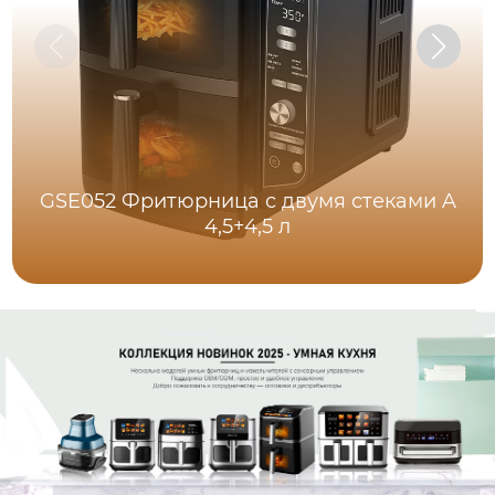
GSE052 Фритюрница с двумя стеками A
4,5+4,5 л