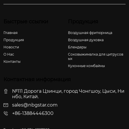
Быстрые ссылки
Продукция
Главная
Воздушная фритюрница
Продукция
Воздушная духовка
Новости
Блендеры
О Hас
Соковыжималка для цитрусов
ых
Контакты
Кухонные комбайны
Контактная информация
№111 Дорога Цзинци, город Чонгшоу, Цыси, Ни
нбо, Китай.
sales@nbgstar.com
+86-13884446300