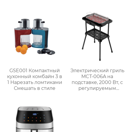
серии GSE034
внутренней полостью
объемом 6 л
из нержавеющей
стали | GSE030
GSE001 Компактный
Электрический гриль
кухонный комбайн 3 в
MCT-006A на
1 Нарезать ломтиками
подставке, 2000 Вт, с
Смешать в стиле
регулируемым
термостатом