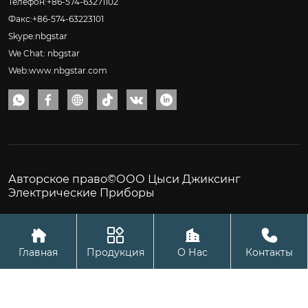
Телефон:+86-574-63271102
Факс:+86-574-63223101
Skype:nbgstar
We Chat: nbgstar
Web:www.nbgstar.com






Авторское право©ООО Цыси Джиксинг
Электрические Приборы




Главная
Продукция
О Нас
Контакты