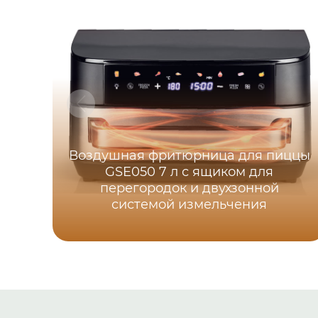
Воздушная фритюрница для пиццы
GSE050 7 л с ящиком для
перегородок и двухзонной
системой измельчения