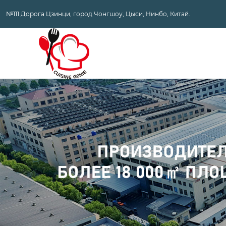
№111 Дорога Цзинци, город Чонгшоу, Цыси, Нинбо, Китай.