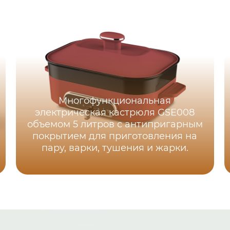
Многофункциональная
электрическая кастрюля GSE008
объемом 5 литров с антипригарным
покрытием для приготовления на
пару, варки, тушения и жарки.