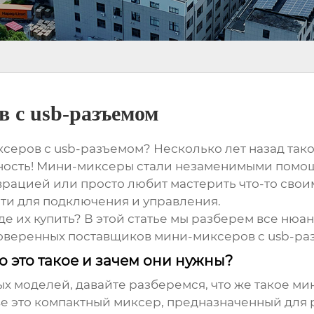
 с usb-разъемом
серов с usb-разъемом
? Несколько лет назад тако
льность! Мини-миксеры стали незаменимыми помощ
аврацией или просто любит мастерить что-то сво
ти для подключения и управления.
е их купить? В этой статье мы разберем все нюан
роверенных
поставщиков мини-миксеров с usb-ра
 это такое и зачем они нужны?
х моделей, давайте разберемся, что же такое м
ове это компактный миксер, предназначенный дл