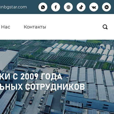
@nbgstar.com






 Hас
Контакты
