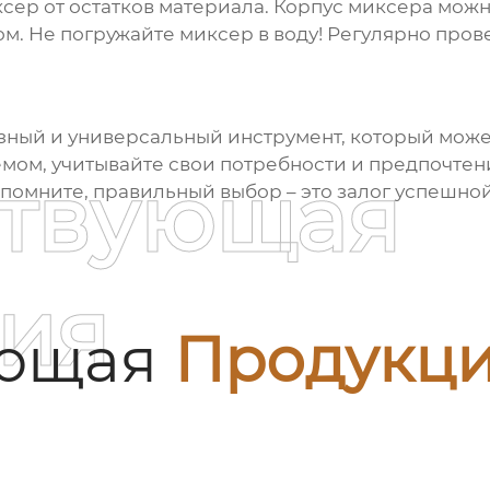
сер от остатков материала. Корпус миксера можн
м. Не погружайте миксер в воду! Регулярно пров
зный и универсальный инструмент, который може
емом
, учитывайте свои потребности и предпочтен
ствующая
 помните, правильный выбор – это залог успешной
ия
ующая
Продукц