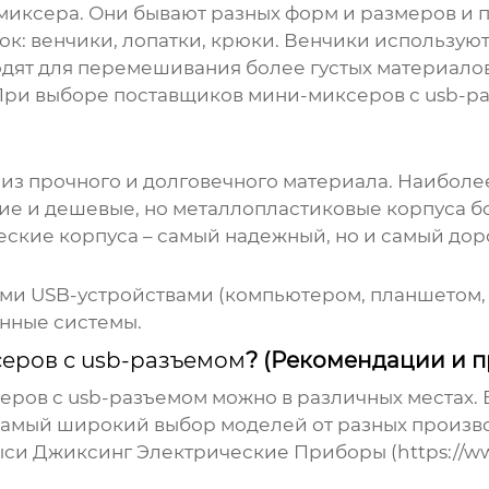
миксера. Они бывают разных форм и размеров и 
: венчики, лопатки, крюки. Венчики используют
одят для перемешивания более густых материалов,
 При выборе
поставщиков мини-миксеров с usb-р
 из прочного и долговечного материала. Наиболе
ие и дешевые, но металлопластиковые корпуса б
кие корпуса – самый надежный, но и самый доро
ими USB-устройствами (компьютером, планшетом,
нные системы.
еров с usb-разъемом
? (Рекомендации и 
еров с usb-разъемом
можно в различных местах. 
самый широкий выбор моделей от разных произво
ыси Джиксинг Электрические Приборы (https://ww