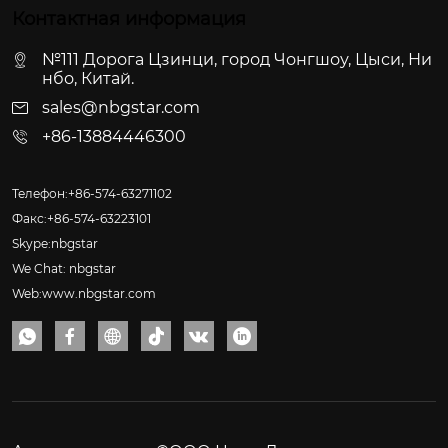
Контактная информация
№111 Дорога Цзинци, город Чонгшоу, Цыси, Ни
нбо, Китай.
sales@nbgstar.com
+86-13884446300
Телефон:+86-574-63271102
Факс:+86-574-63223101
Skype:nbgstar
We Chat: nbgstar
Web:www.nbgstar.com





