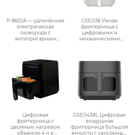
P-8822A — удлинённая
GSE038 Умная
электрическая
фритюрница с
сковорода с
цифровыми и
антипригарным
механическими
покрытием 87 см,
опциями
мощностью 1800 Вт и
съёмным поддоном
для жира
Цифровая
GSE0438L Цифровая
фритюрница с
воздушная
двойным нагревом
фритюрница большой
объемом 4 л и
емкости с сенсорным