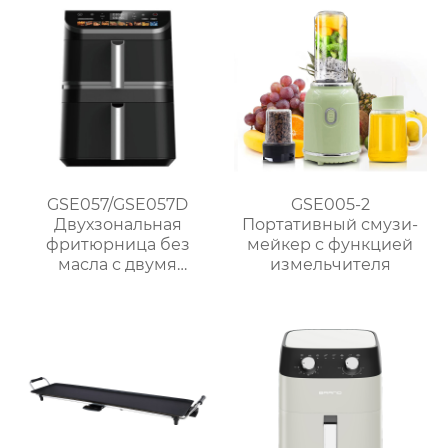
использования
GSE057/GSE057D
GSE005-2
Двухзональная
Портативный смузи-
фритюрница без
мейкер с функцией
масла с двумя
измельчителя
корзинами и
сенсорным
управлением