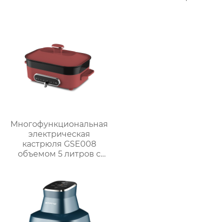
внутренней полостью
экраном
из нержавеющей
стали | GSE030
Многофункциональная
электрическая
кастрюля GSE008
объемом 5 литров с
антипригарным
покрытием для
приготовления на
пару, варки, тушения и
жарки.