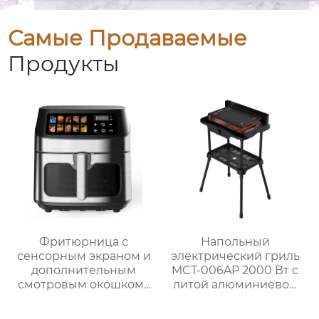
Самые Продаваемые
Продукты
Фритюрница с
Напольный
сенсорным экраном и
электрический гриль
дополнительным
MCT-006AP 2000 Вт с
смотровым окошком |
литой алюминиевой
GSE047T/F/S и
жарочной панелью
GSE047D/F/S
для домашнего