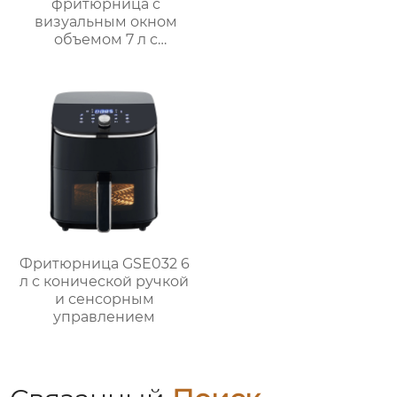
фритюрница с
визуальным окном
объемом 7 л с
интеллектуальным и
ручным управлением
– серия GSE038
Фритюрница GSE032 6
л с конической ручкой
и сенсорным
управлением