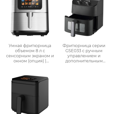
Умная фритюрница
Фритюрница серии
объемом 8 л с
GSE033 с ручным
сенсорным экраном и
управлением и
окном (опция) |
дополнительным
GSE046T(F/S) /
смотровым окном
GSE046D(F/S)