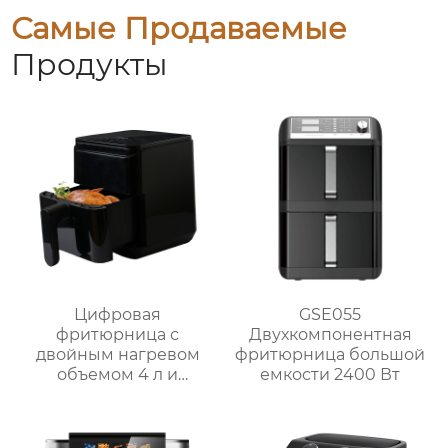
Самые Продаваемые
Продукты
Цифровая
GSE055
фритюрница с
Двухкомпонентная
двойным нагревом
фритюрница большой
объемом 4 л и
емкости 2400 Вт
внутренней полостью
из нержавеющей
стали | GSE030