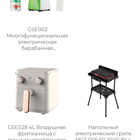
GSE002
Многофункциональная
электрическая
барабанная
ломтерезка
GSE028 4L Воздушная
Напольный
фритюрница с
электрический гриль
ручным управлением
MCT-006AP 2000 Вт с