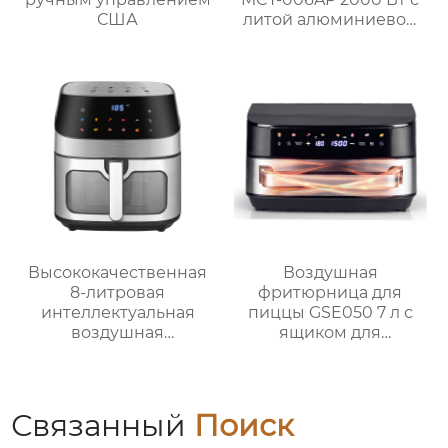
США
литой алюминиевой
жарочной панелью
для домашнего
использования
Высококачественная
Воздушная
8-литровая
фритюрница для
интеллектуальная
пиццы GSE050 7 л с
воздушная
ящиком для
фритюрница для
перегородок и
домашнего
двухзонной системой
использования
измельчения
GSE042
Связанный
Поиск