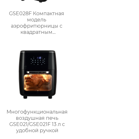
GSE028F Компактная
модель
аэрофритюрницы с
квадратным
сенсорным экраном
объемом 4 Л
мощностью 1300 Вт
Многофункциональная
воздушная печь
GSE021/GSE021F 13 л с
удобной ручкой