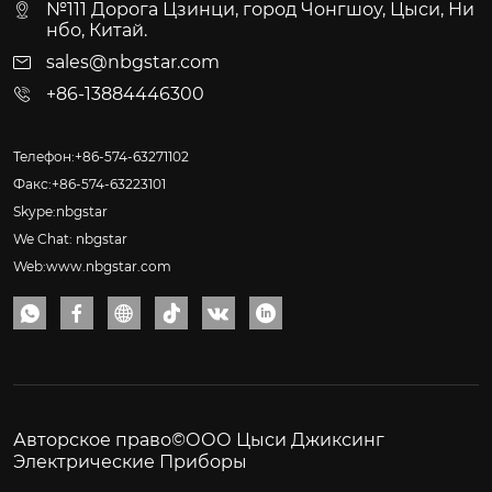
№111 Дорога Цзинци, город Чонгшоу, Цыси, Ни
нбо, Китай.
sales@nbgstar.com
+86-13884446300
Телефон:+86-574-63271102
Факс:+86-574-63223101
Skype:nbgstar
We Chat: nbgstar
Web:www.nbgstar.com






Авторское право©ООО Цыси Джиксинг
Электрические Приборы