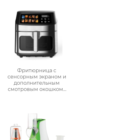
Фритюрница с
сенсорным экраном и
дополнительным
смотровым окошком |
GSE047T/F/S и
GSE047D/F/S