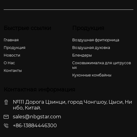
Быстрые ссылки
Продукция
Главная
Воздушная фритюрница
Продукция
Воздушная духовка
Новости
Блендеры
О Hас
Соковыжималка для цитрусов
ых
Контакты
Кухонные комбайны
Контактная информация
№111 Дорога Цзинци, город Чонгшоу, Цыси, Ни
нбо, Китай.
sales@nbgstar.com
+86-13884446300