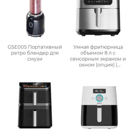
GSE005 Портативный
Умная фритюрница
ретро блендер для
объемом 8 л с
смузи
сенсорным экраном и
окном (опция) |
GSE046T(F/S) /
GSE046D(F/S)