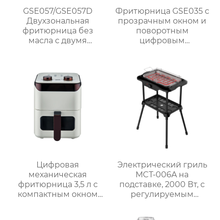
GSE057/GSE057D
Фритюрница GSE035 с
Двухзональная
прозрачным окном и
фритюрница без
поворотным
масла с двумя
цифровым
корзинами и
управлением
сенсорным
управлением
Цифровая
Электрический гриль
механическая
MCT-006A на
фритюрница 3,5 л с
подставке, 2000 Вт, с
компактным окном
регулируемым
GSE031 / GSE031-1
термостатом