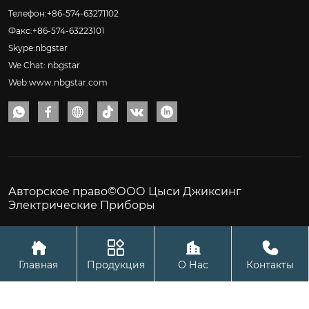
Телефон:+86-574-63271102
Факс:+86-574-63223101
Skype:nbgstar
We Chat: nbgstar
Web:www.nbgstar.com






Авторское право©ООО Цыси Джиксинг
Электрические Приборы




Главная
Продукция
О Нас
Контакты