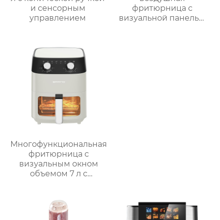
и сенсорным
фритюрница с
управлением
визуальной панелью
серии GSE034
объемом 6 л
Многофункциональная
фритюрница с
визуальным окном
объемом 7 л с
интеллектуальным и
ручным управлением
– серия GSE038