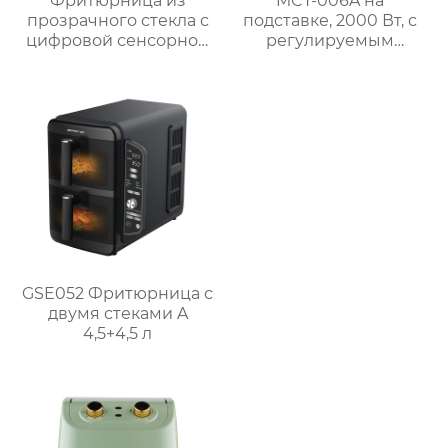
Фритюрница из
MCT-006A на
прозрачного стекла с
подставке, 2000 Вт, с
цифровой сенсорной
регулируемым
панелью
термостатом
GSE052 Фритюрница с
двумя стеками A
4,5+4,5 л