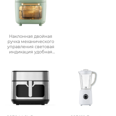
Наклонная двойная
ручка механического
управления световая
индикация удобная
ручка видимая
большая емкость
многофункциональная
большая ручка
воздушная печь