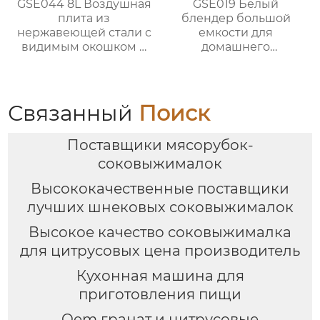
GSE044 8L Воздушная
GSE019 Белый
плита из
блендер большой
нержавеющей стали с
емкости для
видимым окошком и
домашнего
сенсорным
использования
управлением
Связанный
Поиск
Поставщики мясорубок-
соковыжималок
Высококачественные поставщики
лучших шнековых соковыжималок
Высокое качество соковыжималка
для цитрусовых цена производитель
Кухонная машина для
приготовления пищи
Oem гранат и цитрусовые