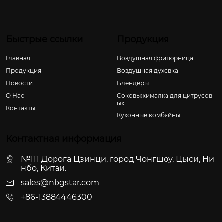
Быстрые ссылки
Продукция
Главная
Воздушная фритюрница
Продукция
Воздушная духовка
Новости
Блендеры
О Hас
Соковыжималка для цитрусов
ых
Контакты
Кухонные комбайны
Контактная информация
№111 Дорога Цзинци, город Чонгшоу, Цыси, Ни
нбо, Китай.
sales@nbgstar.com
+86-13884446300