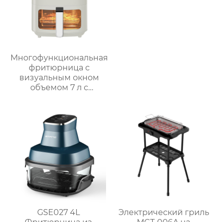
Многофункциональная
фритюрница с
визуальным окном
объемом 7 л с
интеллектуальным и
ручным управлением
– серия GSE038
GSE027 4L
Электрический гриль