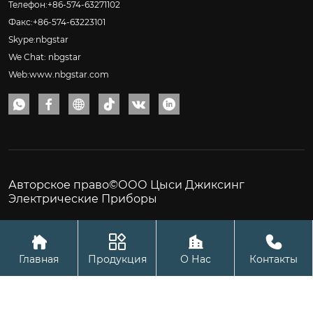
Телефон:+86-574-63271102
Факс:+86-574-63223101
Skype:nbgstar
We Chat: nbgstar
Web:www.nbgstar.com






Авторское право©ООО Цыси Джиксинг
Электрические Приборы




Главная
Продукция
О Нас
Контакты