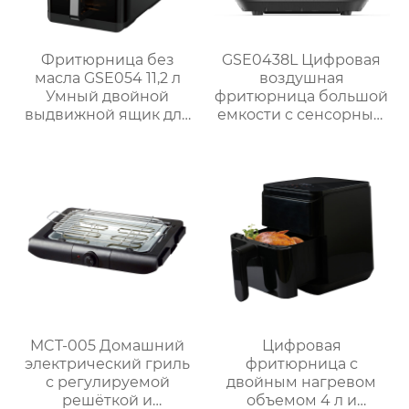
Фритюрница без
GSE0438L Цифровая
масла GSE054 11,2 л
воздушная
Умный двойной
фритюрница большой
выдвижной ящик для
емкости с сенсорным
семейных блюд
экраном
MCT-005 Домашний
Цифровая
электрический гриль
фритюрница с
с регулируемой
двойным нагревом
решёткой и
объемом 4 л и