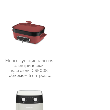
мощностью 2000 Вт /
внутренней полостью
2300 Вт
из нержавеющей
стали | GSE030
Многофункциональная
электрическая
кастрюля GSE008
объемом 5 литров с
антипригарным
покрытием для
приготовления на
пару, варки, тушения и
жарки.