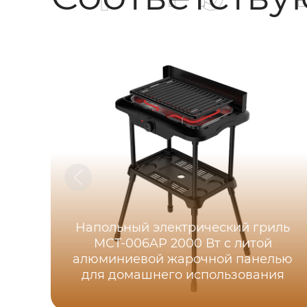
Напольный электрический гриль
MCT-006AP 2000 Вт с литой
алюминиевой жарочной панелью
для домашнего использования