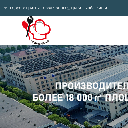
№111 Дорога Цзинци, город Чонгшоу, Цыси, Нинбо, Китай.