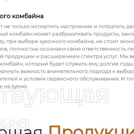
ного комбайна
 не только испортить настроение и потратить ден
ый комбайн может разбрызгивать продукты, закли
му, при выборе
кухонного комбайна
, не стоит эко
нов
, полностью осознаем свою ответственность п
й продукции и расширением спектра услуг. Мы в
омбайн, который будет служить ему долгие годы.
еркнуть важность внимательного подхода к выбо
ателей и условия сервисного обслуживания. И то
ствующая
 на кухню.
ия
ующая
Продукц