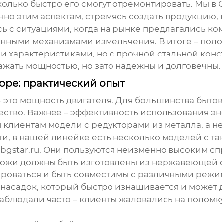
колько быстро его смогут отремонтировать. Мы 
о этим аспектам, стремясь создать продукцию, к
ь с ситуациями, когда на рынке предлагались к
нными механизмами измельчения. В итоге – поломк
ми характеристиками, но с прочной стальной к
ражать мощностью, но зато надежны и долговечны.
оре: практический опыт
– это мощность двигателя. Для большинства бытов
чество. Важнее – эффективность использования 
клиентам модели с редукторами из металла, а не 
ти, в нашей линейке есть несколько моделей с т
bgstar.ru
. Они пользуются неизменно высоким сп
 Ножи должны быть изготовлены из нержавеющей 
роваться и быть совместимы с различными режи
насадок, который быстро изнашивается и может 
ы наблюдали часто – клиенты жаловались на полом