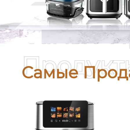
Самые П
Продукт
Самые Прод