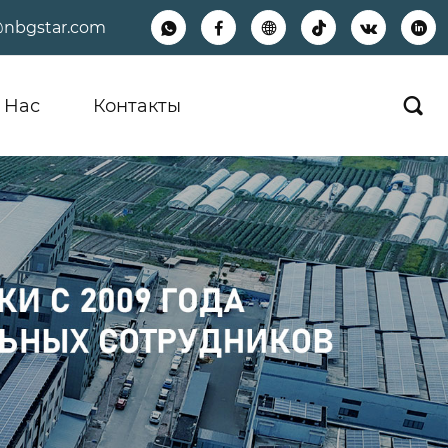
@nbgstar.com






 Hас
Контакты
