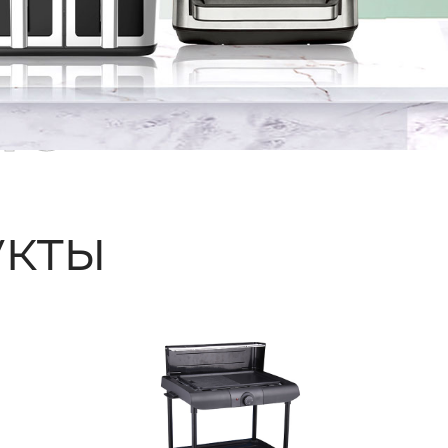
ые
кты