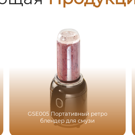
GSE005 Портативный ретро
блендер для смузи