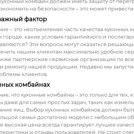
кухонный комбайн
должен иметь защиту от перегр
 экономить на безопасности – это может привест
важный фактор
ние – это неотъемлемая часть качества
кухонных 
городе, какие условия гарантийного и послегар
тавляются? Эти вопросы могут оказаться решающи
печить нашим клиентам максимально удобное сер
также партнерские сервисные организации по вс
и ремонту нашей продукции. Недавно мы запусти
роблемы клиентов.
нных комбайнах
ие, что
кухонные комбайны
– это только для тех,
ы даже для самых простых задач, таких как измел
ание яиц. Выбор
кухонных комбайнов
должен быть
ольшой семьи достаточно модели с небольшим о
лее высокая цена всегда гарантирует лучшее качес
теристики и отзывы пользователей. Не стоит сле