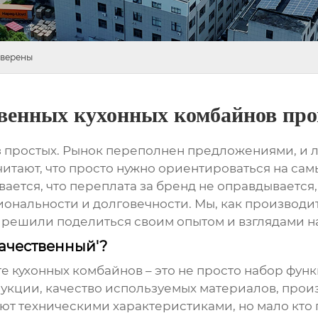
оверены
венных кухонных комбайнов пр
з простых. Рынок переполнен предложениями, и л
читают, что просто нужно ориентироваться на са
зывается, что переплата за бренд не оправдываетс
ональности и долговечности. Мы, как производи
 решили поделиться своим опытом и взглядами на
качественный'?
те
кухонных комбайнов
– это не просто набор фун
укции, качество используемых материалов, прои
 техническими характеристиками, но мало кто го