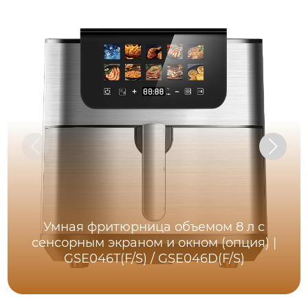
Умная фритюрница объемом 8 л с
сенсорным экраном и окном (опция) |
GSE046T(F/S) / GSE046D(F/S)