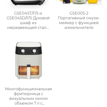
GSE045T/F/S и
GSE005-2
GSE045D/F/S Духовой
Портативный смузи-
шкаф из
мейкер с функцией
нержавеющей стали
измельчителя
1700 Вт без масла
Многофункциональная
фритюрница с
визуальным окном
объемом 7 л с