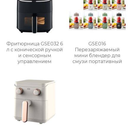
Фритюрница GSE032 6
GSE016
л с конической ручкой
Перезаряжаемый
и сенсорным
мини блендер для
управлением
смузи портативный