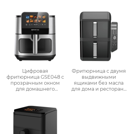
интеллектуальным и
ручным управлением
– серия GSE038
Цифровая
Фритюрница с двумя
фритюрница GSE048 с
выдвижными
прозрачным окном
ящиками без масла
для домашнего
для дома и ресторана
использования
GSE056