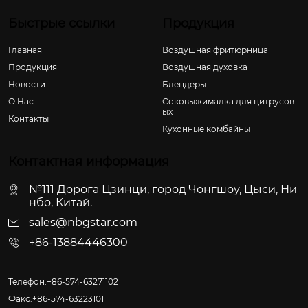
Быстрые ссылки
Продукция
Главная
Воздушная фритюрница
Продукция
Воздушная духовка
Новости
Блендеры
О Hас
Соковыжималка для цитрусов
ых
Контакты
Кухонные комбайны
Контактная информация
№111 Дорога Цзинци, город Чонгшоу, Цыси, Ни
нбо, Китай.
sales@nbgstar.com
+86-13884446300
Телефон:+86-574-63271102
Факс:+86-574-63223101