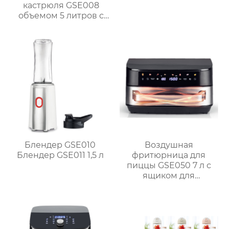
кастрюля GSE008
объемом 5 литров с
антипригарным
покрытием для
приготовления на
пару, варки, тушения и
жарки.
Блендер GSE010
Воздушная
Блендер GSE011 1,5 л
фритюрница для
пиццы GSE050 7 л с
ящиком для
перегородок и
двухзонной системой
измельчения