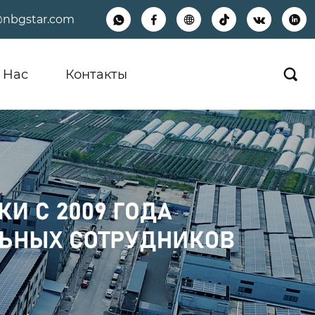
@nbgstar.com






 Hас
Контакты
