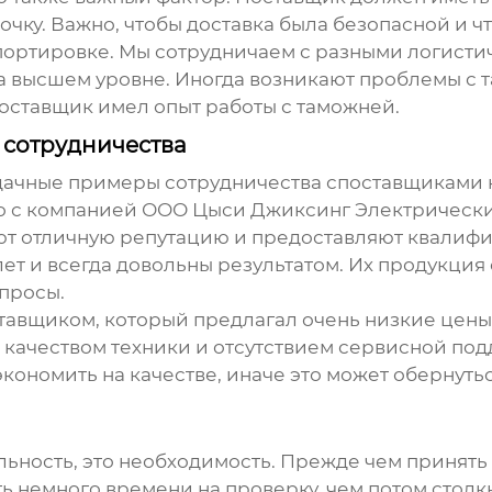
очку. Важно, чтобы доставка была безопасной и ч
ортировке. Мы сотрудничаем с разными логисти
 на высшем уровне. Иногда возникают проблемы 
поставщик имел опыт работы с таможней.
 сотрудничества
удачные примеры сотрудничества с
поставщиками 
во с компанией ООО Цыси Джиксинг Электрическ
еют отличную репутацию и предоставляют квалиф
ет и всегда довольны результатом. Их продукция 
просы.
ставщиком, который предлагал очень низкие цены
 качеством техники и отсутствием сервисной под
экономить на качестве, иначе это может обернут
альность, это необходимость. Прежде чем принят
ть немного времени на проверку, чем потом столк