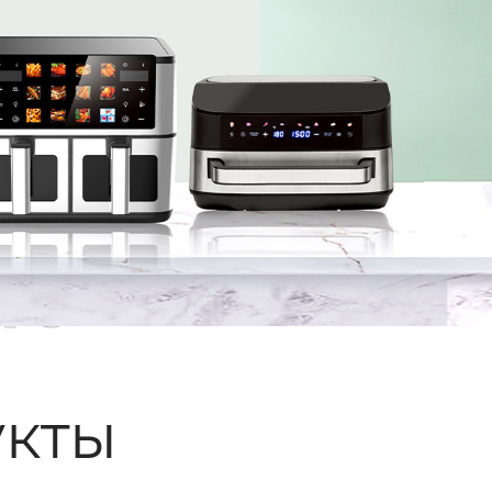
ые
кты