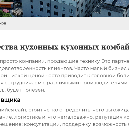
нов
ства кухонных кухонных комба
 просто компании, продающие технику. Это партн
 удовлетворенность клиентов. Часто малый бизнес
амой низкой ценой часто приводит к головной боли
мя сотрудничаем с различными производителями 
ь, будет полезен.
авщика
ся сайт, стоит четко определить, чего вы ожидае
ание, логистика и, что немаловажно, репутация 
решение: консультации, поддержку, возможность 