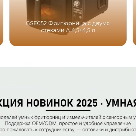
GSE052 Фритюрница с двумя
стеками A 4,5+4,5 л