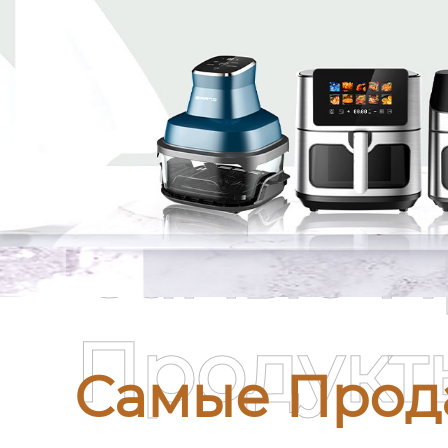
Самые П
Продукт
Самые Прод