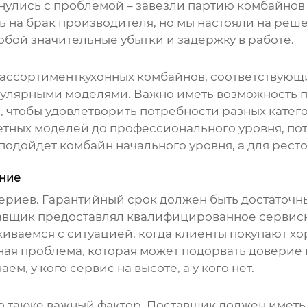
кнулись с проблемой – завезли партию комбайнов
ь на брак производителя, но мы настояли на реш
собой значительные убытки и задержку в работе.
 ассортимент
кухонных комбайнов
, соответствующ
пулярными моделями. Важно иметь возможность 
 чтобы удовлетворить потребности разных катег
етных моделей до профессионального уровня, пот
подойдет комбайн начального уровня, а для рес
ание
териев. Гарантийный срок должен быть достаточ
тавщик предоставлял квалифицированное сервисн
киваемся с ситуацией, когда клиенты покупают х
ная проблема, которая может подорвать доверие к
м, у кого сервис на высоте, а у кого нет.
о также важный фактор. Поставщик должен иметь