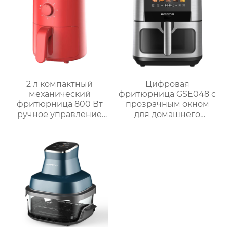
использования на
открытом воздухе
2 л компактный
Цифровая
механический
фритюрница GSE048 с
фритюрница 800 Вт
прозрачным окном
ручное управление
для домашнего
мини фритюрница
использования
GSE029