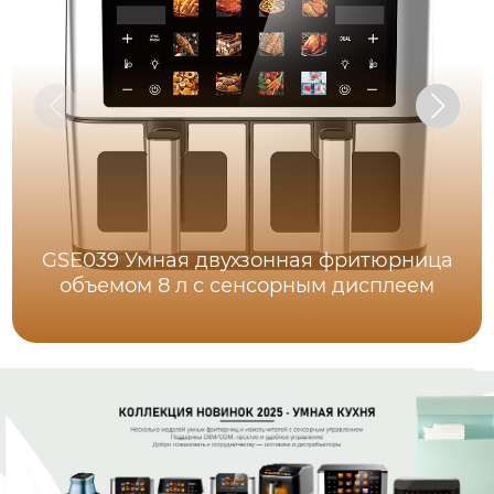
GSE039 Умная двухзонная фритюрница
объемом 8 л с сенсорным дисплеем