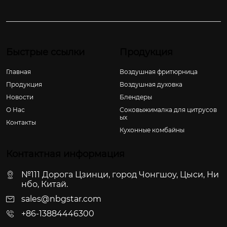
Быстрые ссылки
Продукция
Главная
Воздушная фритюрница
Продукция
Воздушная духовка
Новости
Блендеры
О Hас
Соковыжималка для цитрусов
ых
Контакты
Кухонные комбайны
Контактная информация
№111 Дорога Цзинци, город Чонгшоу, Цыси, Ни
нбо, Китай.
sales@nbgstar.com
+86-13884446300