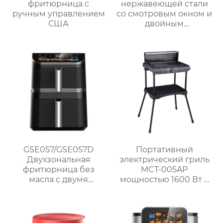
фритюрница с
нержавеющей стали
ручным управлением
со смотровым окном и
США
двойным
управлением | 6 л
Серия GSE033
GSE057/GSE057D
Портативный
Двухзональная
электрический гриль
фритюрница без
MCT-005AP
масла с двумя
мощностью 1600 Вт с
корзинами и
литой алюминиевой
сенсорным
плитой и
управлением
регулируемым
термостатом для