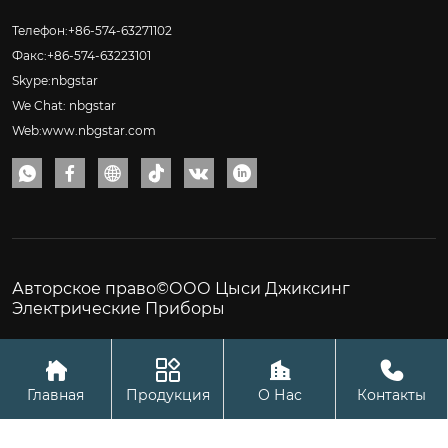
Телефон:+86-574-63271102
Факс:+86-574-63223101
Skype:nbgstar
We Chat: nbgstar
Web:www.nbgstar.com






Авторское право©ООО Цыси Джиксинг
Электрические Приборы




Главная
Продукция
О Нас
Контакты