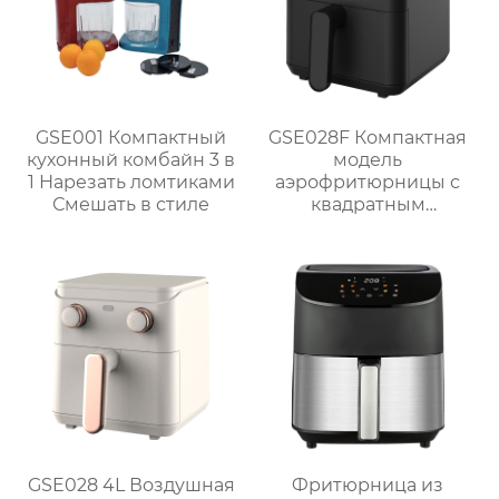
GSE001 Компактный
GSE028F Компактная
кухонный комбайн 3 в
модель
1 Нарезать ломтиками
аэрофритюрницы с
Смешать в стиле
квадратным
сенсорным экраном
объемом 4 Л
мощностью 1300 Вт
GSE028 4L Воздушная
Фритюрница из