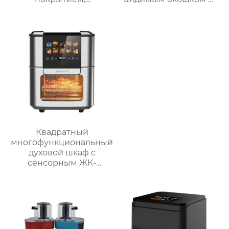
мощностью 1800 Вт и
сенсорным
5 уровнями нагрева
управлением
для домашнего
использования
Квадратный
многофункциональный
духовой шкаф с
сенсорным ЖК-
дисплеем спереди
большой вместимости