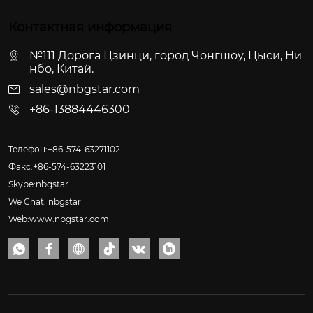
Контактная информация
№111 Дорога Цзинци, город Чонгшоу, Цыси, Ни
нбо, Китай.
sales@nbgstar.com
+86-13884446300
Телефон:+86-574-63271102
Факс:+86-574-63223101
Skype:nbgstar
We Chat: nbgstar
Web:www.nbgstar.com





