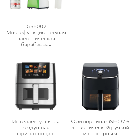
GSE002
Многофункциональная
электрическая
барабанная
ломтерезка
Интеллектуальная
Фритюрница GSE032 6
воздушная
л с конической ручкой
фритюрница с
и сенсорным