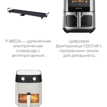
P-8822A — удлинённая
Цифровая
электрическая
фритюрница GSE048 с
сковорода с
прозрачным окном
антипригарным
для домашнего
покрытием 87 см,
использования
мощностью 1800 Вт и
съёмным поддоном
для жира