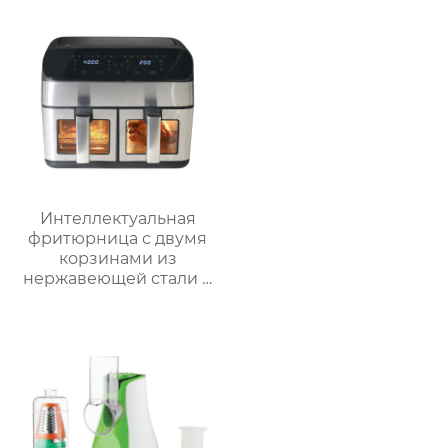
механической ручкой
плитой и
из нержавеющей
регулируемым
стали для домашнего
термостатом для
использования
использования на
открытом воздухе
Интеллектуальная
фритюрница с двумя
корзинами из
нержавеющей стали и
окошком – серия
GSE040