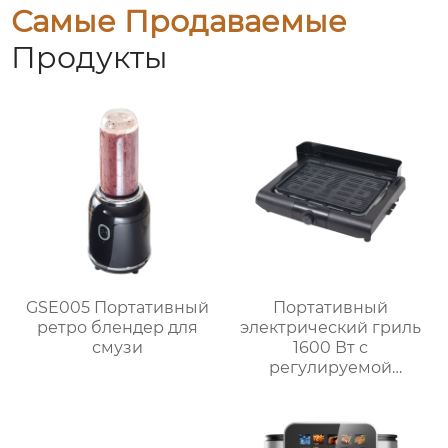
Самые Продаваемые
Продукты
GSE005 Портативный
Портативный
ретро блендер для
электрический гриль
смузи
1600 Вт с
регулируемой
решёткой на 3 уровня
и системой
автоматического
отключения MCT-005P