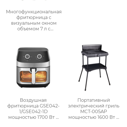
Многофункциональная
фритюрница с
визуальным окном
объемом 7 л с
интеллектуальным и
ручным управлением
– серия GSE038
Воздушная
Портативный
фритюрница GSE042-
электрический гриль
1/GSE042-1D
MCT-005AP
мощностью 1700 Вт с
мощностью 1600 Вт с
окном и
литой алюминиевой