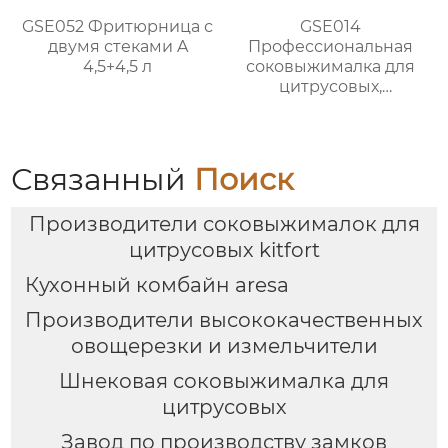
GSE052 Фритюрница с
GSE014
двумя стеками A
Профессиональная
4,5+4,5 л
соковыжималка для
цитрусовых,
апельсинов и
лимонов
Связанный
Поиск
Производители соковыжималок для
цитрусовых kitfort
Кухонный комбайн aresa
Производители высококачественных
овощерезки и измельчители
Шнековая соковыжималка для
цитрусовых
Завод по производству замков