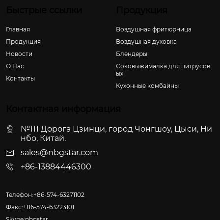
Быстрые ссылки
Продукция
Главная
Воздушная фритюрница
Продукция
Воздушная духовка
Новости
Блендеры
О Hас
Соковыжималка для цитрусов
ых
Контакты
Кухонные комбайны
Контактная информация
№111 Дорога Цзинци, город Чонгшоу, Цыси, Ни
нбо, Китай.
sales@nbgstar.com
+86-13884446300
Телефон:+86-574-63271102
Факс:+86-574-63223101
Skype:nbgstar