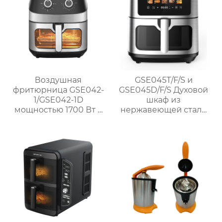
жарки.
Воздушная
GSE045T/F/S и
фритюрница GSE042-
GSE045D/F/S Духовой
1/GSE042-1D
шкаф из
мощностью 1700 Вт с
нержавеющей стали
окном и
1700 Вт без масла
механической ручкой
из нержавеющей
стали для домашнего
использования