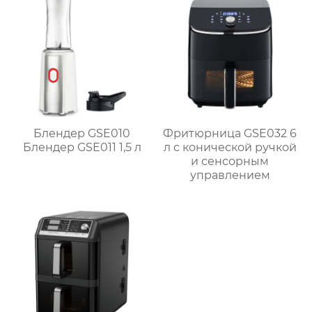
Блендер GSE010
Фритюрница GSE032 6
Блендер GSE011 1,5 л
л с конической ручкой
и сенсорным
управлением