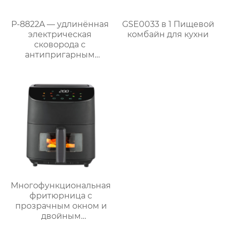
P-8822A — удлинённая
GSE0033 в 1 Пищевой
электрическая
комбайн для кухни
сковорода с
антипригарным
покрытием 87 см,
мощностью 1800 Вт и
съёмным поддоном
для жира
Многофункциональная
фритюрница с
прозрачным окном и
двойным
интерфейсом – серия