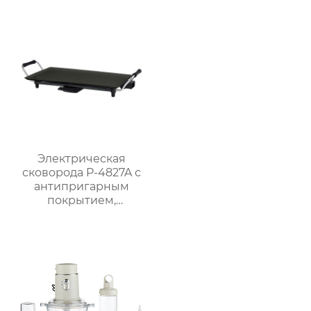
GSE033P
Электрическая
сковорода P-4827A с
антипригарным
покрытием,
мощностью 1800 Вт и
5 уровнями нагрева
для домашнего
использования