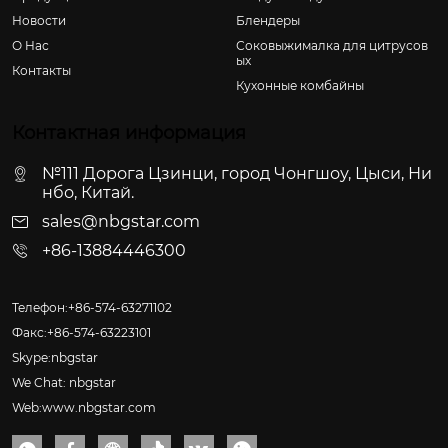
Новости
Блендеры
О Hас
Соковыжималка для цитрусов
ых
Контакты
Кухонные комбайны
Контактная информация
№111 Дорога Цзинци, город Чонгшоу, Цыси, Ни
нбо, Китай.
sales@nbgstar.com
+86-13884446300
Телефон:+86-574-63271102
Факс:+86-574-63223101
Skype:nbgstar
We Chat: nbgstar
Web:www.nbgstar.com