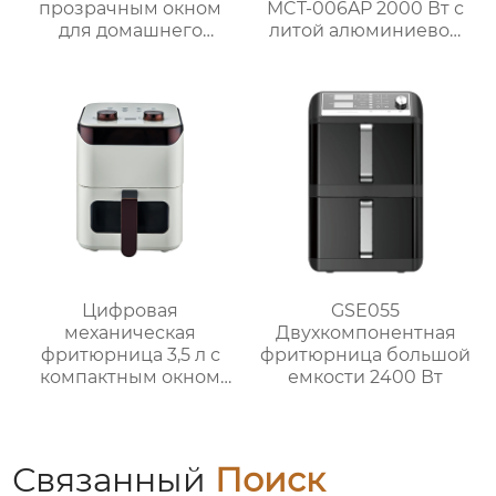
прозрачным окном
MCT-006AP 2000 Вт с
для домашнего
литой алюминиевой
использования
жарочной панелью
для домашнего
использования
Цифровая
GSE055
механическая
Двухкомпонентная
фритюрница 3,5 л с
фритюрница большой
компактным окном
емкости 2400 Вт
GSE031 / GSE031-1
Связанный
Поиск