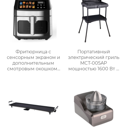
большая ручка
воздушная печь
Фритюрница с
Портативный
сенсорным экраном и
электрический гриль
дополнительным
MCT-005AP
смотровым окошком |
мощностью 1600 Вт с
GSE047T/F/S и
литой алюминиевой
GSE047D/F/S
плитой и
регулируемым
термостатом для
использования на
открытом воздухе