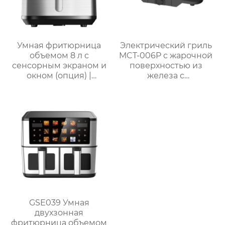
Умная фритюрница
Электрический гриль
объемом 8 л с
MCT-006P с жарочной
сенсорным экраном и
поверхностью из
окном (опция) |
железа с
GSE046T(F/S) /
антипригарным
GSE046D(F/S)
покрытием
GSE039 Умная
двухзонная
фритюрница объемом