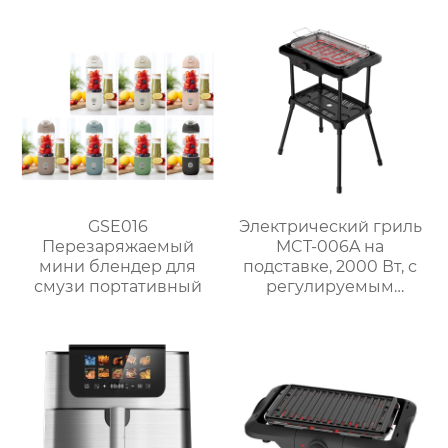
5 уровнями нагрева
для домашнего
использования
GSE016
Электрический гриль
Перезаряжаемый
MCT-006A на
мини блендер для
подставке, 2000 Вт, с
смузи портативный
регулируемым
термостатом