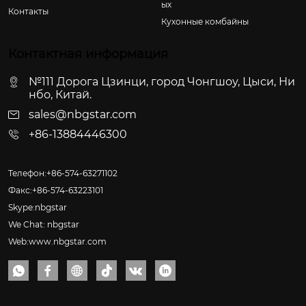
ых
Контакты
Кухонные комбайны
Контактная информация
№111 Дорога Цзинци, город Чонгшоу, Цыси, Ни
нбо, Китай.
sales@nbgstar.com
+86-13884446300
Телефон:+86-574-63271102
Факс:+86-574-63223101
Skype:nbgstar
We Chat: nbgstar
Web:www.nbgstar.com





