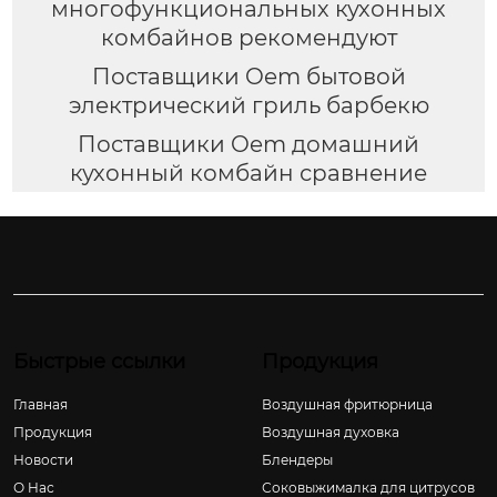
многофункциональных кухонных
комбайнов рекомендуют
Поставщики Oem бытовой
электрический гриль барбекю
Поставщики Oem домашний
кухонный комбайн сравнение
Быстрые ссылки
Продукция
Главная
Воздушная фритюрница
Продукция
Воздушная духовка
Новости
Блендеры
О Hас
Соковыжималка для цитрусов