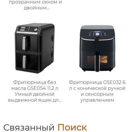
прозрачным окном и
двойным
интерфейсом – серия
GSE033P
Фритюрница без
Фритюрница GSE032 6
масла GSE054 11,2 л
л с конической ручкой
Умный двойной
и сенсорным
выдвижной ящик для
управлением
семейных блюд
Связанный
Поиск