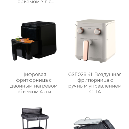
объемом 7 л с
интеллектуальным и
ручным управлением
– серия GSE038
Цифровая
GSE028 4L Воздушная
фритюрница с
фритюрница с
двойным нагревом
ручным управлением
объемом 4 л и
США
внутренней полостью
из нержавеющей
стали | GSE030