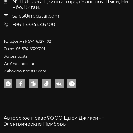
№111 Дорога Цзинци, город Чонгшоу, Цыси, Ни
нбо, Китай.
sales@nbgstar.com
+86-13884446300
Телефон:+86-574-63271102
Факс:+86-574-63223101
Skype:nbgstar
We Chat: nbgstar
Web:www.nbgstar.com






Авторское право©ООО Цыси Джиксинг
Электрические Приборы