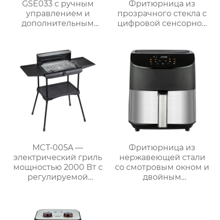
GSE033 с ручным
Фритюрница из
управлением и
прозрачного стекла с
дополнительным
цифровой сенсорной
смотровым окном
панелью
MCT-005A —
Фритюрница из
электрический гриль
нержавеющей стали
мощностью 2000 Вт с
со смотровым окном и
регулируемой
двойным
решёткой и боковыми
управлением | 6 л
полками для барбекю
Серия GSE033
на природе