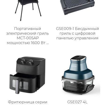
Портативный
GSE009-1 Бесдымный
электрический гриль
гриль с цифровой
MCT-005AP
панелью управления
мощностью 1600 Вт с
литой алюминиевой
плитой и
регулируемым
термостатом для
использования на
открытом воздухе
Фритюрница серии
GSE027 4L