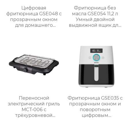
Цифровая
Фритюрница без
фритюрница GSE048 с
масла GSE054 11,2 л
прозрачным окном
Умный двойной
для домашнего
выдвижной ящик для
использования
семейных блюд
Переносной
Фритюрница GSE035 с
электрический гриль
прозрачным окном и
MCT-006 с
поворотным
трёхуровневой
цифровым
регулируемой
управлением
решёткой и