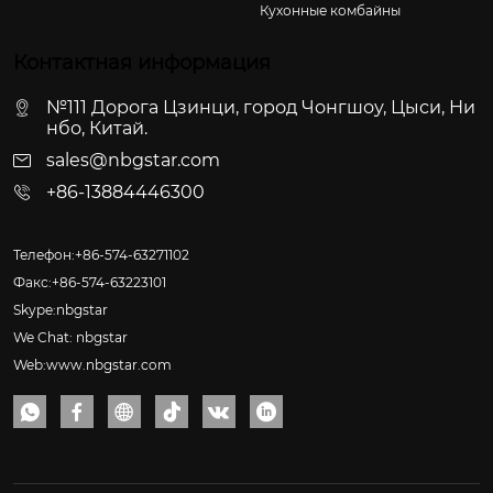
Кухонные комбайны
Контактная информация
№111 Дорога Цзинци, город Чонгшоу, Цыси, Ни
нбо, Китай.
sales@nbgstar.com
+86-13884446300
Телефон:+86-574-63271102
Факс:+86-574-63223101
Skype:nbgstar
We Chat: nbgstar
Web:www.nbgstar.com





