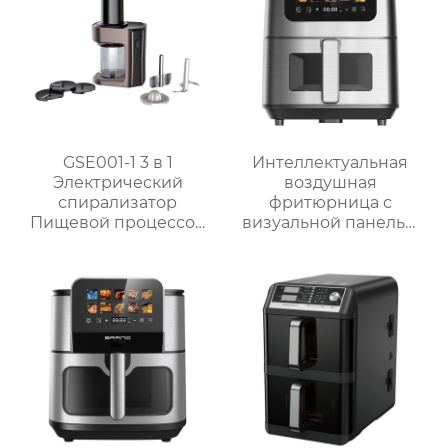
GSE001-1 3 в 1
Интеллектуальная
Электрический
воздушная
спирализатор
фритюрница с
Пищевой процессор
визуальной панелью
Подготовка
серии GSE034
объемом 6 л