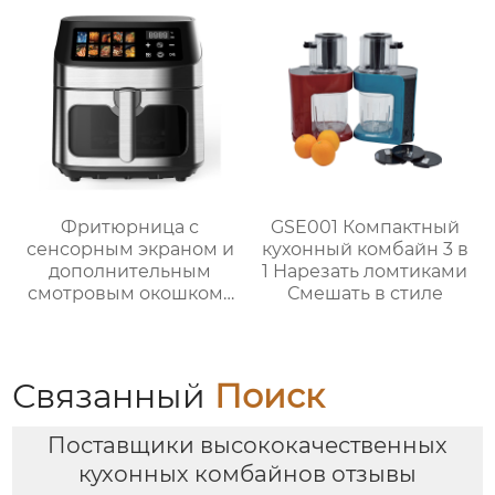
безопасным
термостатическим
управлением
Фритюрница с
GSE001 Компактный
сенсорным экраном и
кухонный комбайн 3 в
дополнительным
1 Нарезать ломтиками
смотровым окошком |
Смешать в стиле
GSE047T/F/S и
GSE047D/F/S
Связанный
Поиск
Поставщики высококачественных
кухонных комбайнов отзывы