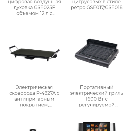
цифровая воздушная
цитрусовых в стиле
духовка GSE025F
ретро GSE017/GSE018
объемом 12 л с
системой
приготовления на
гриле
Электрическая
Портативный
сковорода P-4827A с
электрический гриль
антипригарным
1600 Вт с
покрытием,
регулируемой
мощностью 1800 Вт и
решёткой на 3 уровня
5 уровнями нагрева
и системой
для домашнего
автоматического
использования
отключения MCT-005P