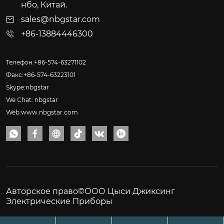
нбо, Китай.
sales@nbgstar.com
+86-13884446300
Телефон:+86-574-63271102
Факс:+86-574-63223101
Skype:nbgstar
We Chat: nbgstar
Web:www.nbgstar.com






Авторское право©ООО Цыси Джиксинг
Электрические Приборы