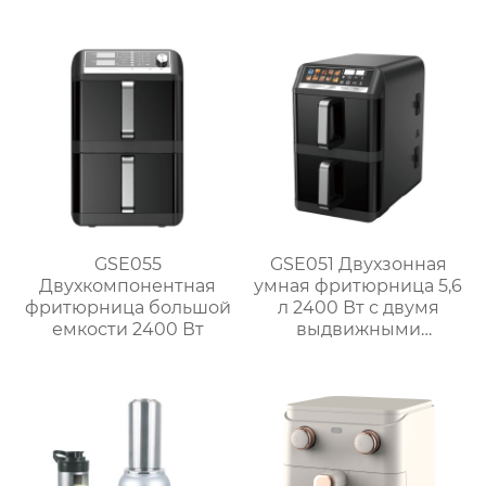
GSE056
GSE055
GSE051 Двухзонная
Двухкомпонентная
умная фритюрница 5,6
фритюрница большой
л 2400 Вт с двумя
емкости 2400 Вт
выдвижными
ящиками