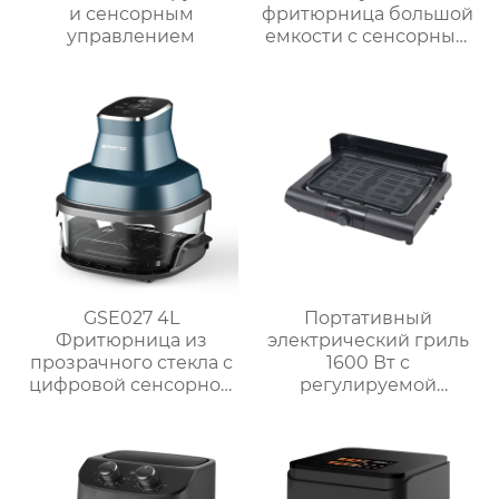
и сенсорным
фритюрница большой
управлением
емкости с сенсорным
экраном
GSE027 4L
Портативный
Фритюрница из
электрический гриль
прозрачного стекла с
1600 Вт с
цифровой сенсорной
регулируемой
панелью
решёткой на 3 уровня
и системой
автоматического
отключения MCT-005P