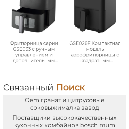
Фритюрница серии
GSE028F Компактная
GSE033 с ручным
модель
управлением и
аэрофритюрницы с
дополнительным
квадратным
смотровым окном
сенсорным экраном
объемом 4 Л
мощностью 1300 Вт
Связанный
Поиск
Oem гранат и цитрусовые
соковыжималка завод
Поставщики высококачественных
кухонных комбайнов bosch mum