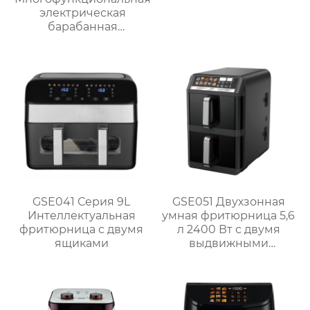
электрическая
барабанная
ломтерезка
GSE041 Серия 9L
GSE051 Двухзонная
Интеллектуальная
умная фритюрница 5,6
фритюрница с двумя
л 2400 Вт с двумя
ящиками
выдвижными
ящиками