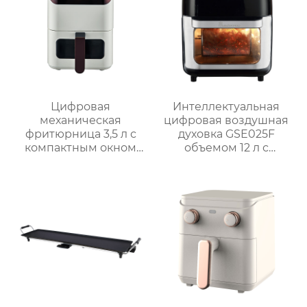
Цифровая
Интеллектуальная
механическая
цифровая воздушная
фритюрница 3,5 л с
духовка GSE025F
компактным окном
объемом 12 л с
GSE031 / GSE031-1
системой
приготовления на
гриле