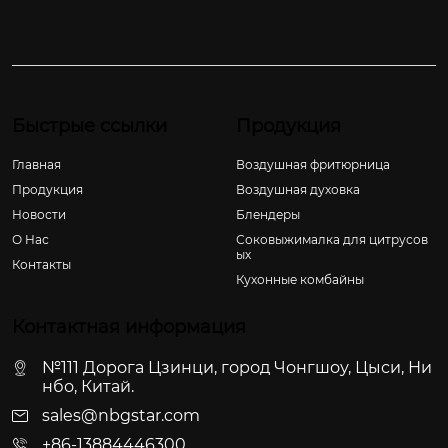
Быстрые ссылки
Продукция
Главная
Воздушная фритюрница
Продукция
Воздушная духовка
Новости
Блендеры
О Hас
Соковыжималка для цитрусов
ых
Контакты
Кухонные комбайны
Контактная информация
№111 Дорога Цзинци, город Чонгшоу, Цыси, Ни
нбо, Китай.
sales@nbgstar.com
+86-13884446300