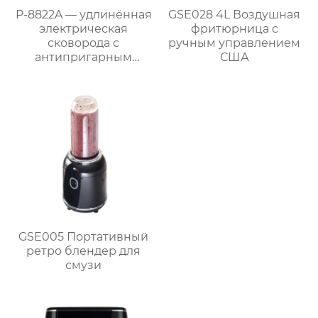
P-8822A — удлинённая
GSE028 4L Воздушная
электрическая
фритюрница с
сковорода с
ручным управлением
антипригарным
США
покрытием 87 см,
мощностью 1800 Вт и
съёмным поддоном
для жира
GSE005 Портативный
ретро блендер для
смузи