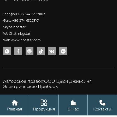
Телефон:+86-574-63271102
Факс:+86-574-63223101
Skype:nbgstar
We Chat: nbgstar
Web:www.nbgstar.com






Авторское право©ООО Цыси Джиксинг
Электрические Приборы




Главная
Продукция
О Нас
Контакты