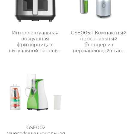
Интеллектуальная
GSE005-1 Компактный
воздушная
персональный
фритюрница с
блендер из
визуальной панелью
нержавеющей стали
серии GSE034
мощностью 300 Вт для
объемом 6 л
приготовления смузи
GSE002
Многофункциональная