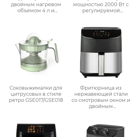
двойным нагревом
мощностью 2000 Вт с
объемом 4 л и
регулируемой
внутренней полостью
решёткой и боковыми
из нержавеющей
полками для барбекю
стали | GSE030
на природе
Соковыжималки для
Фритюрница из
цитрусовых в стиле
нержавеющей стали
ретро GSE017/GSE018
со смотровым окном и
двойным
управлением | 6 л
Серия GSE033