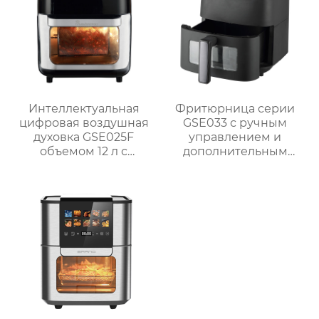
Интеллектуальная
Фритюрница серии
цифровая воздушная
GSE033 с ручным
духовка GSE025F
управлением и
объемом 12 л с
дополнительным
системой
смотровым окном
приготовления на
гриле