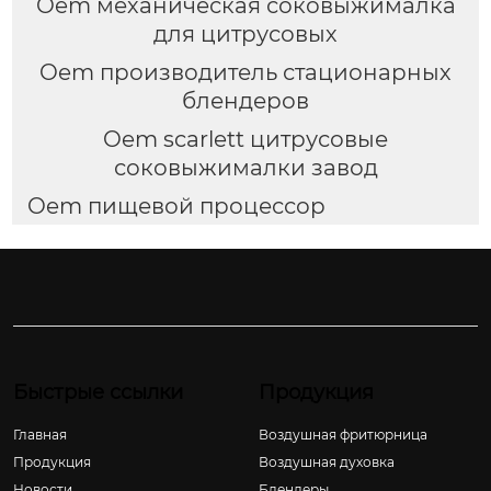
Oem механическая соковыжималка
для цитрусовых
Oem производитель стационарных
блендеров
Oem scarlett цитрусовые
соковыжималки завод
Oem пищевой процессор
Быстрые ссылки
Продукция
Главная
Воздушная фритюрница
Продукция
Воздушная духовка
Новости
Блендеры