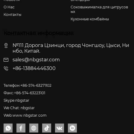
О Hас
Соковыжималка для цитрусов
ых
Контакты
Кухонные комбайны
Контактная информация
№111 Дорога Цзинци, город Чонгшоу, Цыси, Ни
нбо, Китай.
sales@nbgstar.com
+86-13884446300
Телефон:+86-574-63271102
Факс:+86-574-63223101
Skype:nbgstar
We Chat: nbgstar
Web:www.nbgstar.com





