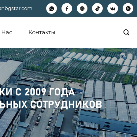
@nbgstar.com






 Hас
Контакты
