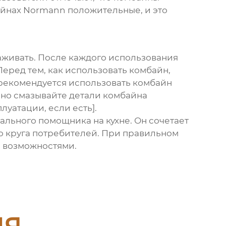
айнах
Normann
положительные, и это
аживать. После каждого использования
еред тем, как использовать комбайн,
 рекомендуется использовать комбайн
рно смазывайте детали комбайна
луатации, если есть].
нального помощника на кухне. Он сочетает
го круга потребителей. При правильном
и возможностями.
ия