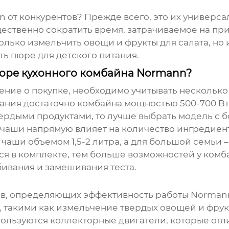
n
от конкурентов? Прежде всего, это их универса
ущественно сократить время, затрачиваемое на п
лько измельчить овощи и фрукты для салата, но и
ить пюре для детского питания.
боре кухонного комбайна Normann?
ие о покупке, необходимо учитывать несколько 
ния достаточно комбайна мощностью 500-700 Вт, 
ердыми продуктами, то лучше выбрать модель с б
 чаши напрямую влияет на количество ингредиент
 чаши объемом 1,5-2 литра, а для большой семьи – 
ся в комплекте, тем больше возможностей у комб
бивания и замешивания теста.
ов, определяющих эффективность работы
Norman
 такими как измельчение твердых овощей и фрук
ользуются коллекторные двигатели, которые отл