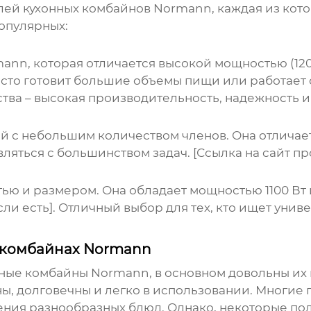
лей кухонных комбайнов
Normann
, каждая из ко
опулярных:
mann
, которая отличается высокой мощностью (12
часто готовит большие объемы пищи или работает 
ства – высокая производительность, надежность и
ей с небольшим количеством членов. Она отлича
ляться с большинством задач. [Ссылка на сайт про
ью и размером. Она обладает мощностью 1100 Вт
если есть]. Отличный выбор для тех, кто ищет ун
х комбайнах Normann
нные комбайны
Normann
, в основном довольны и
ы, долговечны и легко в использовании. Многие 
ения разнообразных блюд. Однако, некоторые пол