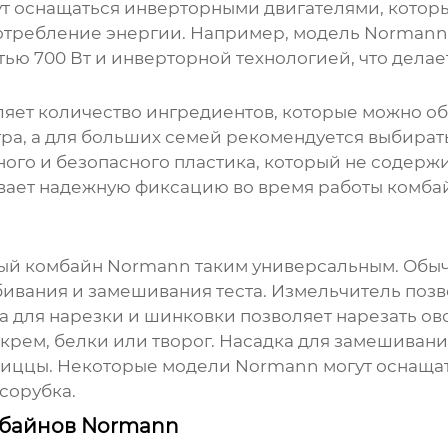
т оснащаться инверторными двигателями, которы
отребление энергии. Например, модель
Normann
ью 700 Вт и инверторной технологией, что делае
яет количество ингредиентов, которые можно о
тра, а для больших семей рекомендуется выбирать
ого и безопасного пластика, который не содержи
вает надежную фиксацию во время работы комбай
нный комбайн
Normann
таким универсальным. Обыч
бивания и замешивания теста. Измельчитель позв
ка для нарезки и шинковки позволяет нарезать о
 крем, белки или творог. Насадка для замешивани
 пиццы. Некоторые модели
Normann
могут оснаща
сорубка.
мбайнов Normann