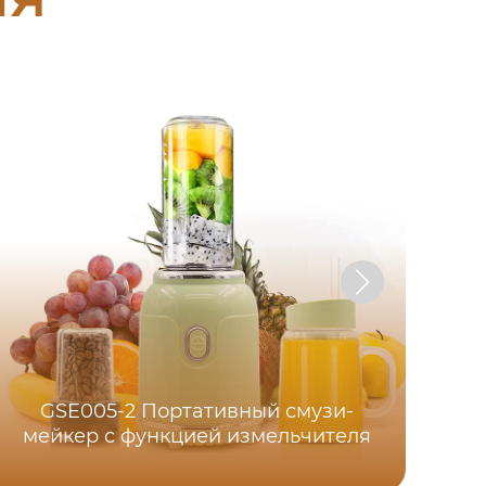
Фр
GSE005-2 Портативный смузи-
мейкер с функцией измельчителя