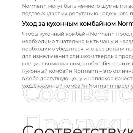
Normann
могут быть немного шумными во
подтверждает их репутацию надежного 
Уход за кухонным комбайном Nor
Чтобы кухонный комбайн
Normann
прослу
необходимо тщательно мыть чашу и насад
необходимо убедиться, что все детали 
для измельчения слишком твердых продук
специальным маслом, чтобы обеспечить их
Кухонный комбайн
Normann
– это отличн
в себе доступную цену и неплохое качес
Соответ
уходе кухонный комбайн
Normann
прослу
Продукц
Соответств