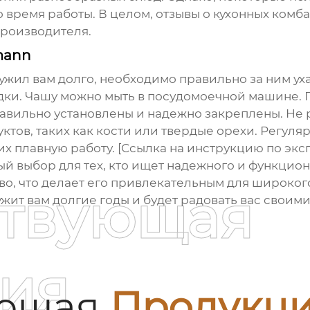
 время работы. В целом, отзывы о кухонных комб
производителя.
mann
жил вам долго, необходимо правильно за ним ух
ки. Чашу можно мыть в посудомоечной машине. П
правильно установлены и надежно закреплены. Не
тов, таких как кости или твердые орехи. Регуля
 плавную работу. [Ссылка на инструкцию по эксп
ый выбор для тех, кто ищет надежного и функцио
тво, что делает его привлекательным для широко
ствующая
жит вам долгие годы и будет радовать вас своим
ия
ующая
Продукц