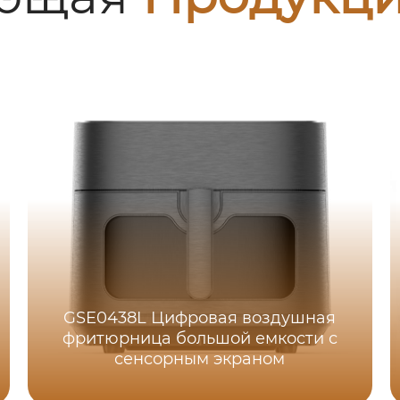
GSE0438L Цифровая воздушная
фритюрница большой емкости с
сенсорным экраном