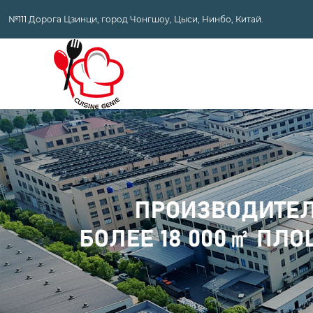
№111 Дорога Цзинци, город Чонгшоу, Цыси, Нинбо, Китай.