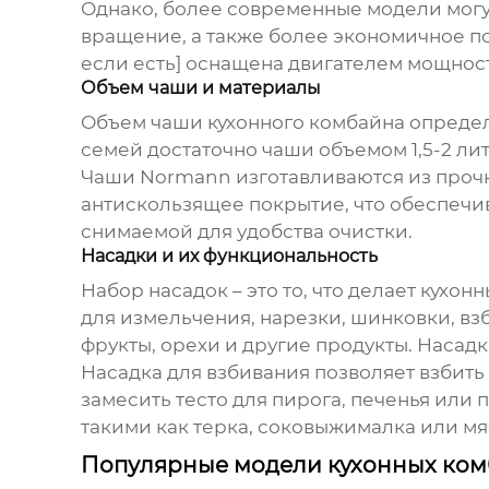
Однако, более современные модели могу
вращение, а также более экономичное п
если есть] оснащена двигателем мощност
Объем чаши и материалы
Объем чаши кухонного комбайна определ
семей достаточно чаши объемом 1,5-2 ли
Чаши
Normann
изготавливаются из прочн
антискользящее покрытие, что обеспечи
снимаемой для удобства очистки.
Насадки и их функциональность
Набор насадок – это то, что делает кухо
для измельчения, нарезки, шинковки, вз
фрукты, орехи и другие продукты. Насад
Насадка для взбивания позволяет взбить
замесить тесто для пирога, печенья или
такими как терка, соковыжималка или мя
Популярные модели кухонных ко