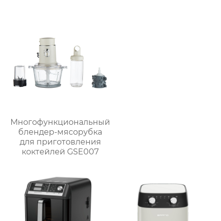
GSE046T(F/S) /
GSE046D(F/S)
Многофункциональный
блендер-мясорубка
для приготовления
коктейлей GSE007