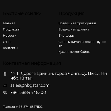
Быстрые ссылки
Продукция
Главная
Воздушная фритюрница
Продукция
Воздушная духовка
Новости
Блендеры
О Hас
Соковыжималка для цитрусов
ых
Контакты
Кухонные комбайны
Контактная информация
№111 Дорога Цзинци, город Чонгшоу, Цыси, Ни
нбо, Китай.
sales@nbgstar.com
+86-13884446300
Телефон:+86-574-63271102