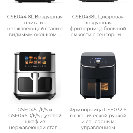
GSE044 8L Воздушная
GSE0438L Цифровая
плита из
воздушная
нержавеющей стали с
фритюрница большой
видимым окошком и
емкости с сенсорным
сенсорным
экраном
управлением
GSE045T/F/S и
Фритюрница GSE032 6
GSE045D/F/S Духовой
л с конической ручкой
шкаф из
и сенсорным
нержавеющей стали
управлением