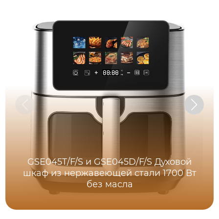
GSE045T/F/S и GSE045D/F/S Духовой
шкаф из нержавеющей стали 1700 Вт
без масла