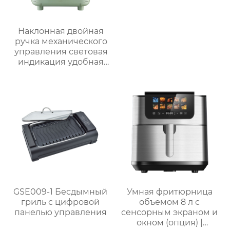
Наклонная двойная
ручка механического
управления световая
индикация удобная
ручка видимая
большая емкость
многофункциональная
большая ручка
воздушная печь
GSE009-1 Бесдымный
Умная фритюрница
гриль с цифровой
объемом 8 л с
панелью управления
сенсорным экраном и
окном (опция) |