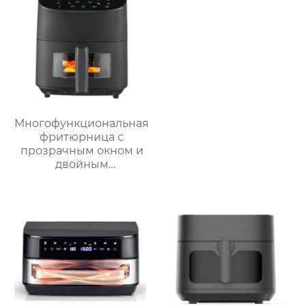
Многофункциональная
фритюрница с
прозрачным окном и
двойным
интерфейсом – серия
GSE033P