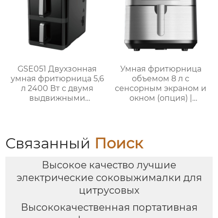
GSE051 Двухзонная
Умная фритюрница
умная фритюрница 5,6
объемом 8 л с
л 2400 Вт с двумя
сенсорным экраном и
выдвижными
окном (опция) |
ящиками
GSE046T(F/S) /
GSE046D(F/S)
Связанный
Поиск
Высокое качество лучшие
электрические соковыжималки для
цитрусовых
Высококачественная портативная