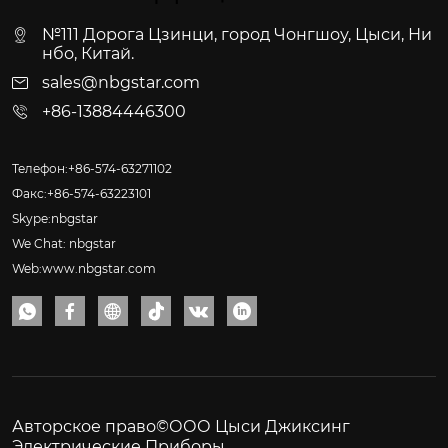
№111 Дорога Цзинци, город Чонгшоу, Цыси, Ни
нбо, Китай.
sales@nbgstar.com
+86-13884446300
Телефон:+86-574-63271102
Факс:+86-574-63223101
Skype:nbgstar
We Chat: nbgstar
Web:www.nbgstar.com






Авторское право©ООО Цыси Джиксинг
Электрические Приборы