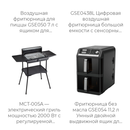
Воздушная
GSE0438L Цифровая
фритюрница для
воздушная
пиццы GSE050 7 л с
фритюрница большой
ящиком для
емкости с сенсорным
перегородок и
экраном
двухзонной системой
измельчения
MCT-005A —
Фритюрница без
электрический гриль
масла GSE054 11,2 л
мощностью 2000 Вт с
Умный двойной
регулируемой
выдвижной ящик для
решёткой и боковыми
семейных блюд