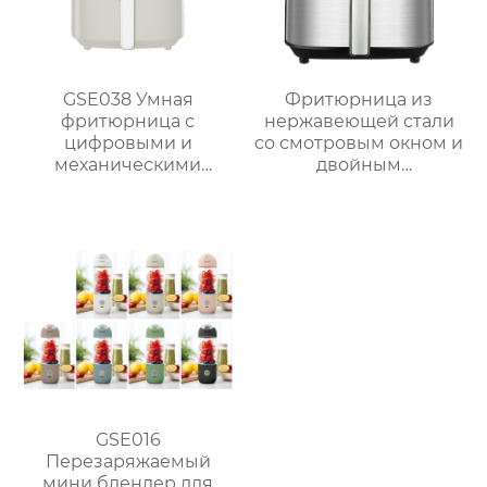
GSE038 Умная
Фритюрница из
фритюрница с
нержавеющей стали
цифровыми и
со смотровым окном и
механическими
двойным
опциями
управлением | 6 л
Серия GSE033
GSE016
Перезаряжаемый
мини блендер для