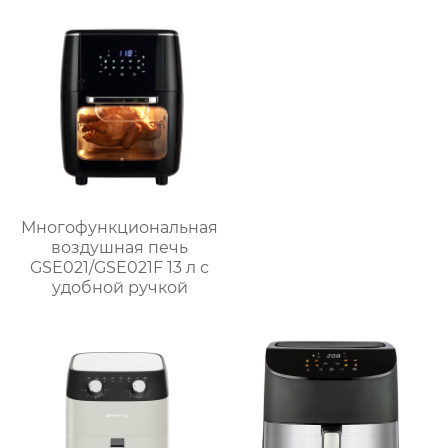
полками для барбекю
на природе
Многофункциональная
воздушная печь
GSE021/GSE021F 13 л с
удобной ручкой