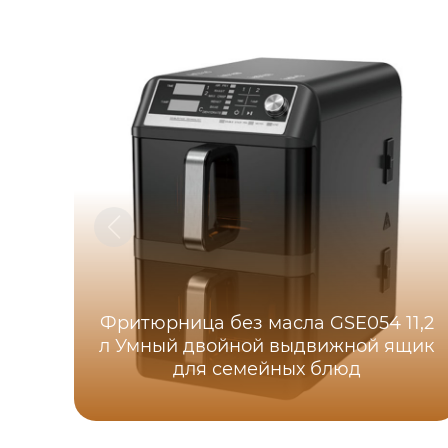
Фритюрница без масла GSE054 11,2
л Умный двойной выдвижной ящик
для семейных блюд