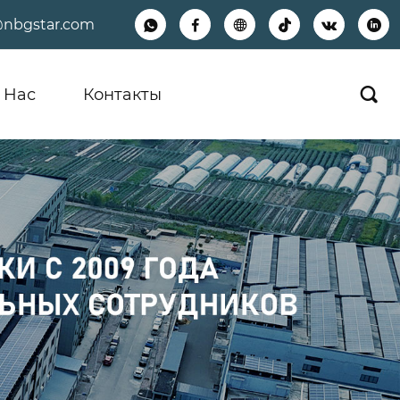
@nbgstar.com






 Hас
Контакты
