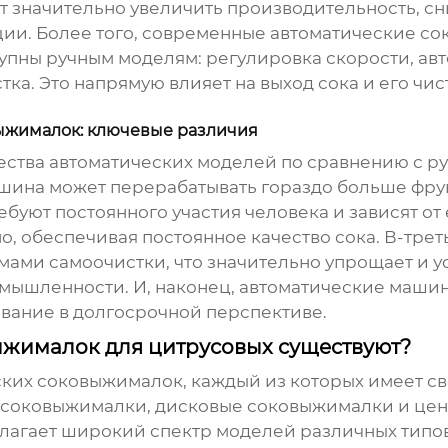
значительно увеличить производительность, сни
ции. Более того, современные
автоматические со
упны ручным моделям: регулировка скорости, авт
ка. Это напрямую влияет на выход сока и его чист
ыжималок: ключевые различия
тва автоматических моделей по сравнению с ручн
шина может перерабатывать гораздо больше фрукт
буют постоянного участия человека и зависят от
, обеспечивая постоянное качество сока. В-трет
ми самоочистки, что значительно упрощает и ус
мышленности. И, наконец, автоматические маши
ивание в долгосрочной перспективе.
ыжималок для цитрусовых существуют?
ских соковыжималок, каждый из которых имеет с
 соковыжималки
,
дисковые соковыжималки
и
цен
агает широкий спектр моделей различных типов