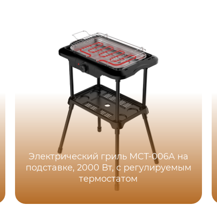
Электрический гриль MCT-006A на
подставке, 2000 Вт, с регулируемым
термостатом