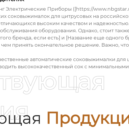
Электрические Приборы ([https://www.nbgstar.ru/]
ких соковыжималок для цитрусовых
на российско
отличающихся высоким качеством и надежностью
 обслуживания оборудования. Однако, стоит такж
гого бренда, если есть] и [Название еще одного б
 чем принять окончательное решение. Важно, чт
ачественные
автоматические соковыжималки для 
зводить высококачественный сок с минимальными
ствующая
ия
ующая
Продукц