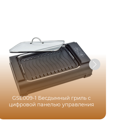
GSE009-1 Бесдымный гриль с
цифровой панелью управления