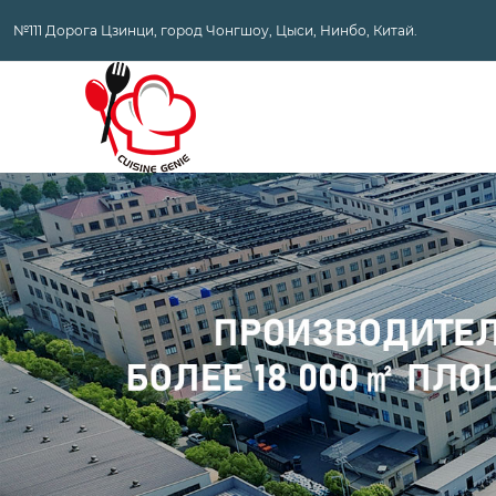
№111 Дорога Цзинци, город Чонгшоу, Цыси, Нинбо, Китай.