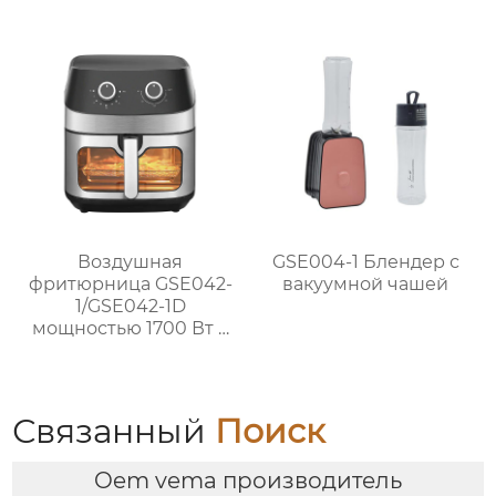
Мощный кухонный
помощник
Воздушная
GSE004-1 Блендер с
фритюрница GSE042-
вакуумной чашей
1/GSE042-1D
мощностью 1700 Вт с
окном и
механической ручкой
из нержавеющей
стали для домашнего
Связанный
Поиск
использования
Oem vema производитель