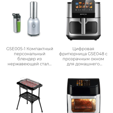
GSE005-1 Компактный
Цифровая
персональный
фритюрница GSE048 с
блендер из
прозрачным окном
нержавеющей стали
для домашнего
мощностью 300 Вт для
использования
приготовления смузи