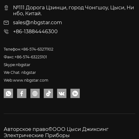
№111 Дорога Цзинци, город Чонгшоу, Цыси, Ни
нбо, Китай.
sales@nbgstar.com
+86-13884446300
Телефон:+86-574-63271102
Факс:+86-574-63223101
Skype:nbgstar
We Chat: nbgstar
Web:www.nbgstar.com






Авторское право©ООО Цыси Джиксинг
Электрические Приборы