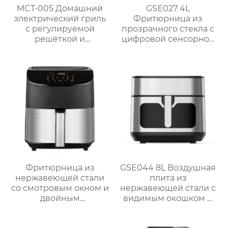
MCT-005 Домашний
GSE027 4L
электрический гриль
Фритюрница из
с регулируемой
прозрачного стекла с
решёткой и
цифровой сенсорной
мощностью 2000 Вт /
панелью
2300 Вт
Фритюрница из
GSE044 8L Воздушная
нержавеющей стали
плита из
со смотровым окном и
нержавеющей стали с
двойным
видимым окошком и
управлением | 6 л
сенсорным
Серия GSE033
управлением