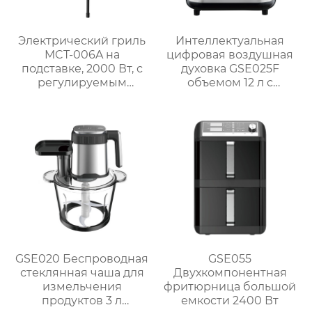
Электрический гриль
Интеллектуальная
MCT-006A на
цифровая воздушная
подставке, 2000 Вт, с
духовка GSE025F
регулируемым
объемом 12 л с
термостатом
системой
приготовления на
гриле
GSE020 Беспроводная
GSE055
стеклянная чаша для
Двухкомпонентная
измельчения
фритюрница большой
продуктов 3 л
емкости 2400 Вт