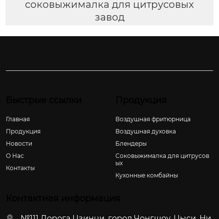
соковыжималка для цитрусовых
завод
Быстрые ссылки
Продукция
Главная
Воздушная фритюрница
Продукция
Воздушная духовка
Новости
Блендеры
О Hас
Соковыжималка для цитрусов
ых
Контакты
Кухонные комбайны
Контактная информация
№111 Дорога Цзинци, город Чонгшоу, Цыси, Ни