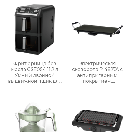
лимонов
мощностью 1800 Вт и
съёмным поддоном
для жира
Фритюрница без
Электрическая
масла GSE054 11,2 л
сковорода P-4827A с
Умный двойной
антипригарным
выдвижной ящик для
покрытием,
семейных блюд
мощностью 1800 Вт и
5 уровнями нагрева
для домашнего
использования