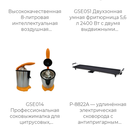
Высококачественная
GSE051 Двухзонная
8-литровая
умная фритюрница 5,6
интеллектуальная
л 2400 Вт с двумя
воздушная
выдвижными
фритюрница для
ящиками
домашнего
использования
GSE042
GSE014
P-8822A — удлинённая
Профессиональная
электрическая
соковыжималка для
сковорода с
цитрусовых,
антипригарным
апельсинов и
покрытием 87 см,