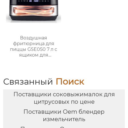
Воздушная
фритюрница для
пиццы GSE050 7 л с
ящиком для
перегородок и
двухзонной системой
измельчения
Связанный
Поиск
Поставщики соковыжималок для
цитрусовых по цене
Поставщики Oem блендер
измельчитель