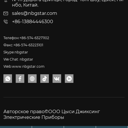
нбо, Китай.
sales@nbgstar.com
+86-13884446300
Телефон:+86-574-63271102
Факс:+86-574-63223101
Skype:nbgstar
We Chat: nbgstar
Web:www.nbgstar.com






Авторское право©ООО Цыси Джиксинг
Электрические Приборы