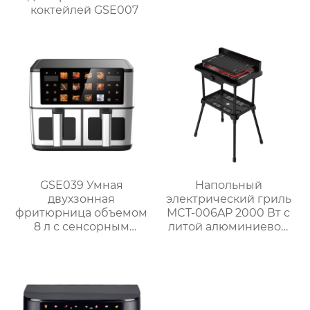
коктейлей GSE007
GSE039 Умная
Напольный
двухзонная
электрический гриль
фритюрница объемом
MCT-006AP 2000 Вт с
8 л с сенсорным
литой алюминиевой
дисплеем
жарочной панелью
для домашнего
использования