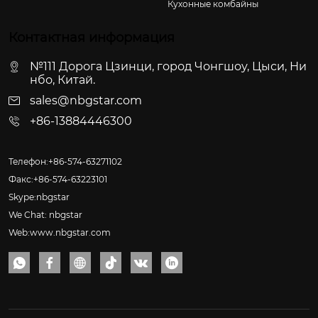
Кухонные комбайны
Контактная информация
№111 Дорога Цзинци, город Чонгшоу, Цыси, Ни
нбо, Китай.
sales@nbgstar.com
+86-13884446300
Телефон:+86-574-63271102
Факс:+86-574-63223101
Skype:nbgstar
We Chat: nbgstar
Web:www.nbgstar.com





