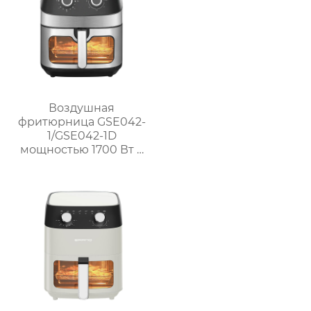
воздушная печь
Воздушная
фритюрница GSE042-
1/GSE042-1D
мощностью 1700 Вт с
окном и
механической ручкой
из нержавеющей
стали для домашнего
использования