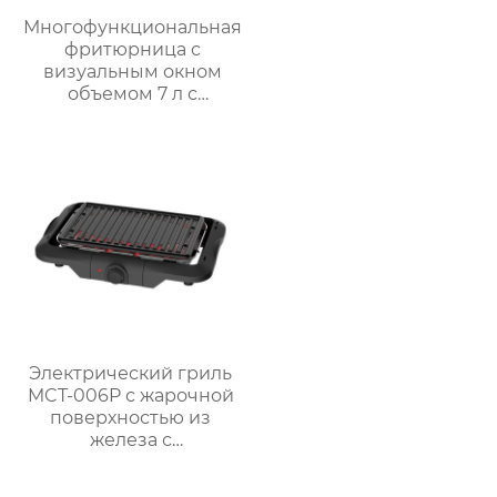
Многофункциональная
фритюрница с
визуальным окном
объемом 7 л с
интеллектуальным и
ручным управлением
– серия GSE038
Электрический гриль
MCT-006P с жарочной
поверхностью из
железа с
антипригарным
покрытием