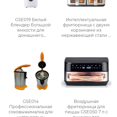
GSE019 Белый
Интеллектуальная
блендер большой
фритюрница с двумя
емкости для
корзинами из
домашнего
нержавеющей стали и
использования
окошком – серия
GSE040
GSE014
Воздушная
Профессиональная
фритюрница для
соковыжималка для
пиццы GSE050 7 л с