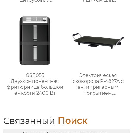
цитрусовых,
ящиком для
апельсинов и
перегородок и
лимонов
двухзонной системой
измельчения
GSE055
Электрическая
Двухкомпонентная
сковорода P-4827A с
фритюрница большой
антипригарным
емкости 2400 Вт
покрытием,
мощностью 1800 Вт и
5 уровнями нагрева
для домашнего
использования
Связанный
Поиск