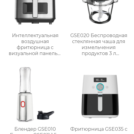
Интеллектуальная
GSE020 Беспроводная
воздушная
стеклянная чаша для
фритюрница с
измельчения
визуальной панелью
продуктов 3 л
серии GSE034
Мощный кухонный
объемом 6 л
помощник
Блендер GSE010
Фритюрница GSE035 с