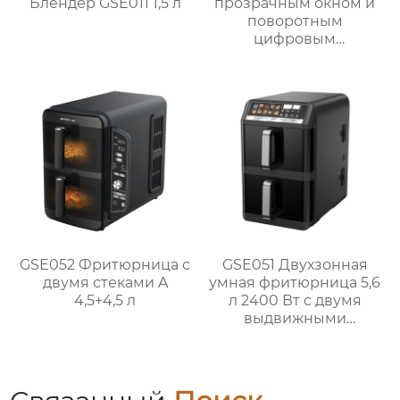
Блендер GSE011 1,5 л
прозрачным окном и
поворотным
цифровым
управлением
GSE052 Фритюрница с
GSE051 Двухзонная
двумя стеками A
умная фритюрница 5,6
4,5+4,5 л
л 2400 Вт с двумя
выдвижными
ящиками