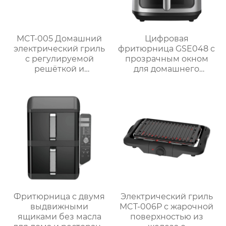
MCT-005 Домашний
Цифровая
электрический гриль
фритюрница GSE048 с
с регулируемой
прозрачным окном
решёткой и
для домашнего
мощностью 2000 Вт /
использования
2300 Вт
Фритюрница с двумя
Электрический гриль
выдвижными
MCT-006P с жарочной
ящиками без масла
поверхностью из