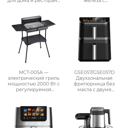
для дома и ресторана
железа с
GSE056
антипригарным
покрытием
MCT-005A —
GSE057/GSE057D
электрический гриль
Двухзональная
мощностью 2000 Вт с
фритюрница без
регулируемой
масла с двумя
решёткой и боковыми
корзинами и
полками для барбекю
сенсорным
на природе
управлением