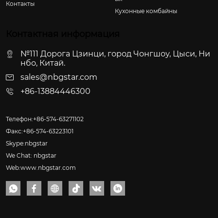
Контакты
Кухонные комбайны
Контактная информация
№111 Дорога Цзинци, город Чонгшоу, Цыси, Ни
нбо, Китай.
sales@nbgstar.com
+86-13884446300
Телефон:+86-574-63271102
Факс:+86-574-63223101
Skype:nbgstar
We Chat: nbgstar
Web:www.nbgstar.com





