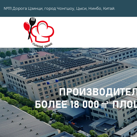
№111 Дорога Цзинци, город Чонгшоу, Цыси, Нинбо, Китай.