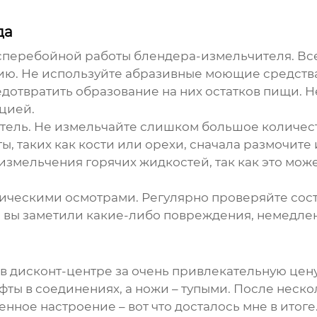
да
бесперебойной работы блендера-измельчителя. Вс
ию. Не используйте абразивные моющие средства
едотвратить образование на них остатков пищи. 
кцией.
тель. Не измельчайте слишком большое количес
, таких как кости или орехи, сначала размочите 
измельчения горячих жидкостей, так как это мож
тическими осмотрами. Регулярно проверяйте сост
 вы заметили какие-либо повреждения, немедлен
 дисконт-центре за очень привлекательную цену
фты в соединениях, а ножи – тупыми. После неск
нное настроение – вот что досталось мне в итоге.