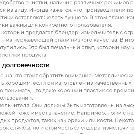
 Удобство очистки, наличие различных режимов ра
я из виду. Иногда кажется, что производители про
ики оставляют желать лучшего. В этом плане, как
ики важны для конкретного пользователя.
 который предлагал блендер-измельчитель с огр
 – из нержавеющей стали низкого качества. В ит
атупились. Это был печальный опыт, который нау
ристики продукта.
а долговечности
е, на что стоит обратить внимание. Металлически
ть хорошим, если он изготовлен из качественных
но понимать, что даже хороший пластик со врем
пользовании.
змельчителя. Они должны быть изготовлены из в
 ножей тоже имеет значение. Например, ножи с 
ых продуктов, таких как орехи или кости. Неко
срок службы, но и стоимость блендера-измельчите