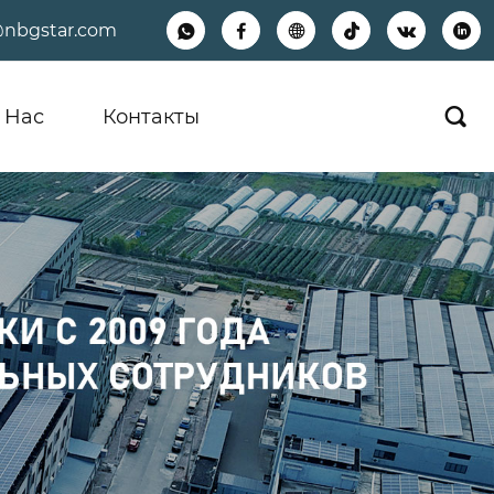
@nbgstar.com






 Hас
Контакты
