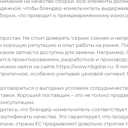
имание на качество сборки. Все элементы должны
надежной, чтобы блендер-измельчитель выдержив
орки, что приводит к преждевременному износу и
простая. Не стоит доверять 'серым' схемам и н
 хорошую репутацию и опыт работы на рынке. Пос
 какие запчасти доступны для замены. Например
ается проектированием, разработкой и производс
жно найти на сайте https://www.nbgstar.ru. Я л
не приличное, особенно учитывая ценовой сегмент.
договориться о выгодных условиях сотрудничества
тавки. Хороший поставщик – это не только продав
консультации.
едитесь, что блендер-измельчитель соответствуе
ертификаты качества. Это гарантирует, что проду
лане, страны ЕС предъявляют довольно строгие т