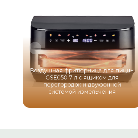
Воздушная фритюрница для пиццы
GSE050 7 л с ящиком для
перегородок и двухзонной
системой измельчения