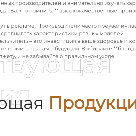
нных производителей и внимательно изучать хара
изода. Важно помнить: **высококачественные про
ишут в рекламе. Производители часто преувеличи
 сравнивать характеристики разных моделей.
льчитель – это инвестиция в ваше здоровье и ком
чительным затратам в будущем. Выбирайте **блен
ствующая
жету, и не забывайте о правильном уходе.
ия
ующая
Продукц