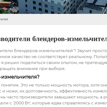
телей
водители блендеров-измельчите
тели блендеров-измельчителей'? Звучит просто, н
енное качество не соответствует реальному. Попы
я решил поделиться своим опытом, не претендуя
обращать внимание при выборе.
а-измельчителя?
 понятие. Это не только мощность мотора, хотя она
с и ножи, их долговечность, эффективность измел
ень часто производители завышают мощность, а р
ли с '2000 Вт', которые едва справлялись с изме