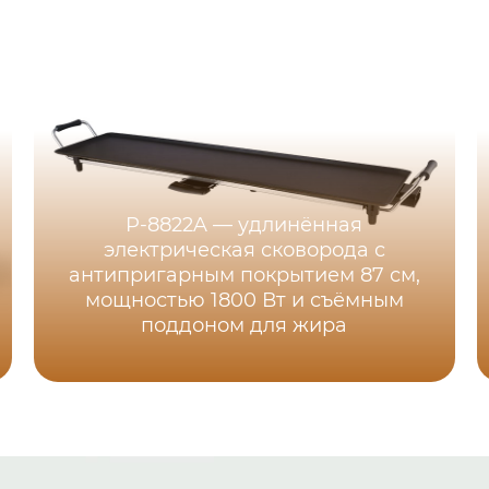
P-8822A — удлинённая
электрическая сковорода с
антипригарным покрытием 87 см,
мощностью 1800 Вт и съёмным
поддоном для жира