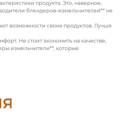
ктеристики продукта. Это, наверное,
изводители блендеров-измельчителей** не
вают возможности своих продуктов. Лучше
форт. Не стоит экономить на качестве,
деры измельчители**, которые
ия