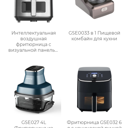
Интеллектуальная
GSE0033 в 1 Пищевой
воздушная
комбайн для кухни
фритюрница с
визуальной панелью
серии GSE034
объемом 6 л
GSE027 4L
Фритюрница GSE032 6