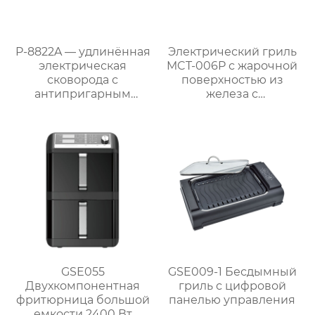
P-8822A — удлинённая
Электрический гриль
электрическая
MCT-006P с жарочной
сковорода с
поверхностью из
антипригарным
железа с
покрытием 87 см,
антипригарным
мощностью 1800 Вт и
покрытием
съёмным поддоном
для жира
GSE055
GSE009-1 Бесдымный
Двухкомпонентная
гриль с цифровой
фритюрница большой
панелью управления
емкости 2400 Вт