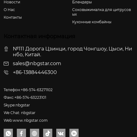
Новости
Блендеры
О Hас
Соковыжималка для цитрусов
ых
Контакты
Кухонные комбайны
Контактная информация
№111 Дорога Цзинци, город Чонгшоу, Цыси, Ни
нбо, Китай.
sales@nbgstar.com
+86-13884446300
Телефон:+86-574-63271102
Факс:+86-574-63223101
Skype:nbgstar
We Chat: nbgstar
Web:www.nbgstar.com





