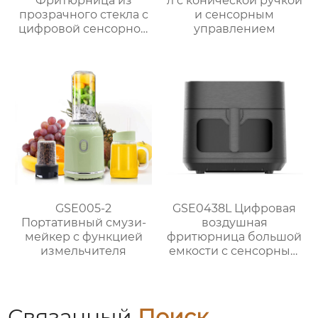
Фритюрница из
л с конической ручкой
прозрачного стекла с
и сенсорным
цифровой сенсорной
управлением
панелью
GSE005-2
GSE0438L Цифровая
Портативный смузи-
воздушная
мейкер с функцией
фритюрница большой
измельчителя
емкости с сенсорным
экраном
Связанный
Поиск