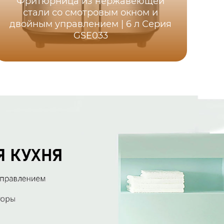
Фритюрница из нержавеющей
M
стали со смотровым окном и
двойным управлением | 6 л Серия
р
GSE033
исп