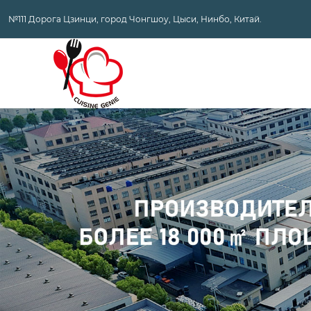
№111 Дорога Цзинци, город Чонгшоу, Цыси, Нинбо, Китай.