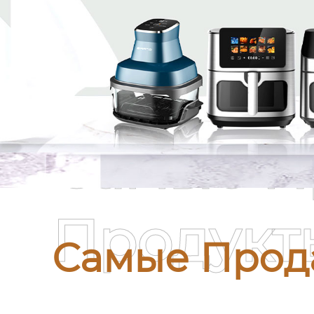
Самые П
Продукт
Самые Прод