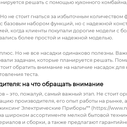
ланируется решать с помощью
кухонного комбайна
 Но не стоит гнаться за избыточным количеством 
 с базовым набором функций, но с надежной кон
ией, когда клиенты покупали дорогие модели с б
овались более простой и надежной моделью.
 плюс. Но не все насадки одинаково полезны. Ва
овали задачам, которые планируется решать. Пом
тоит обратить внимание на наличие насадок для н
овления теста.
ителя: на что обращать внимание
ов
– это, пожалуй, самый важный этап. Не стоит о
тацию производителя, его опыт работы на рынке, 
ксинг Электрические Приборы** (https://www.nb
на широком ассортименте мелкой бытовой техни
ериалов и сборки, а также предлагают гарантий