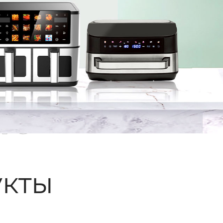
ые
кты