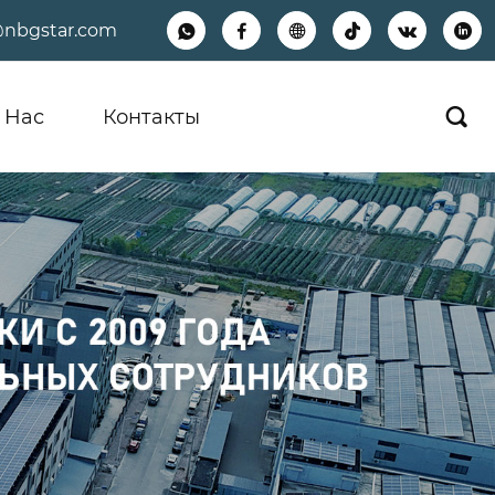
@nbgstar.com






 Hас
Контакты
