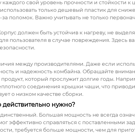
 у каждого свой уровень прочности и стойкости к
л использовать только дешевый пластик для сниж
за поломок. Важно учитывать не только первона
 Корпус должен быть устойчив к нагреву, не выдел
 для пользователя в случае повреждения. Здесь 
езопасности.
ичия между производителями. Даже если использ
ность и надежность комбайна. Обращайте вниман
 продукт, который прослужит долгие годы. Напри
еплотного соединения крышки чаши, что приводил
вует о низком качестве сборки.
о действительно нужно?
единственный. Большая мощность не всегда означ
 мог эффективно справляться с поставленными за
 кости, требуется больше мощности, чем для приг