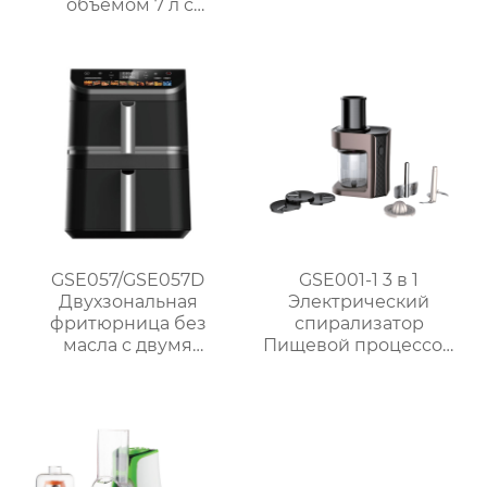
объемом 7 л с
интеллектуальным и
ручным управлением
– серия GSE038
GSE057/GSE057D
GSE001-1 3 в 1
Двухзональная
Электрический
фритюрница без
спирализатор
масла с двумя
Пищевой процессор
корзинами и
Подготовка
сенсорным
управлением