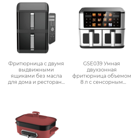
Фритюрница с двумя
GSE039 Умная
выдвижными
двухзонная
ящиками без масла
фритюрница объемом
для дома и ресторана
8 л с сенсорным
GSE056
дисплеем