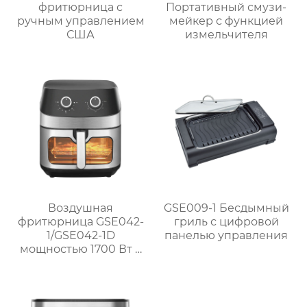
фритюрница с
Портативный смузи-
ручным управлением
мейкер с функцией
США
измельчителя
Воздушная
GSE009-1 Бесдымный
фритюрница GSE042-
гриль с цифровой
1/GSE042-1D
панелью управления
мощностью 1700 Вт с
окном и
механической ручкой
из нержавеющей
стали для домашнего