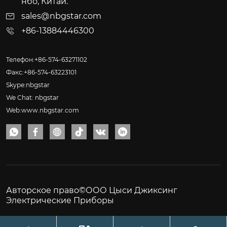
нбо, Китай.
sales@nbgstar.com
+86-13884446300
Телефон:+86-574-63271102
Факс:+86-574-63223101
Skype:nbgstar
We Chat: nbgstar
Web:www.nbgstar.com






Авторское право©ООО Цыси Джиксинг
Электрические Приборы