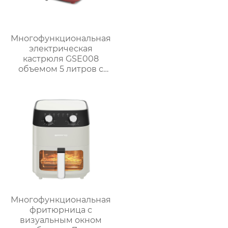
Многофункциональная
электрическая
кастрюля GSE008
объемом 5 литров с
антипригарным
покрытием для
приготовления на
пару, варки, тушения и
жарки.
Многофункциональная
фритюрница с
визуальным окном