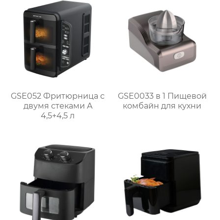
GSE052 Фритюрница с
GSE0033 в 1 Пищевой
двумя стеками A
комбайн для кухни
4,5+4,5 л