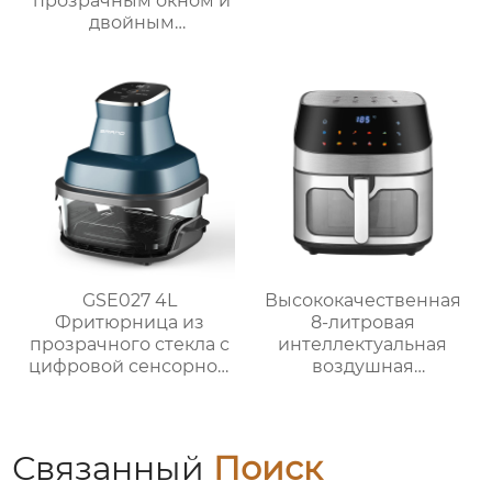
прозрачным окном и
двойным
интерфейсом – серия
GSE033P
GSE027 4L
Высококачественная
Фритюрница из
8-литровая
прозрачного стекла с
интеллектуальная
цифровой сенсорной
воздушная
панелью
фритюрница для
домашнего
использования
GSE042
Связанный
Поиск