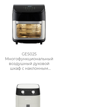
GSE046D(F/S)
полками для барбекю
на природе
GES025
Многофункциональный
воздушный духовой
шкаф с наклонным
сенсорным ЖК-
дисплеем большой
вместимости