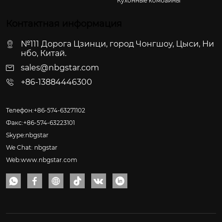
Кухонные комбайны
Контактная информация
№111 Дорога Цзинци, город Чонгшоу, Цыси, Ни
нбо, Китай.
sales@nbgstar.com
+86-13884446300
Телефон:+86-574-63271102
Факс:+86-574-63223101
Skype:nbgstar
We Chat: nbgstar
Web:www.nbgstar.com





