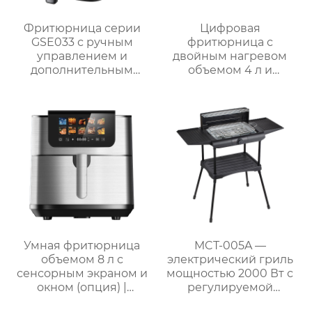
Фритюрница серии
Цифровая
GSE033 с ручным
фритюрница с
управлением и
двойным нагревом
дополнительным
объемом 4 л и
смотровым окном
внутренней полостью
из нержавеющей
стали | GSE030
Умная фритюрница
MCT-005A —
объемом 8 л с
электрический гриль
сенсорным экраном и
мощностью 2000 Вт с
окном (опция) |
регулируемой
GSE046T(F/S) /
решёткой и боковыми