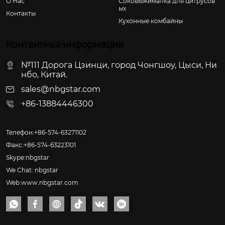
О Hас
Соковыжималка для цитрусов
ых
Контакты
Кухонные комбайны
Контактная информация
№111 Дорога Цзинци, город Чонгшоу, Цыси, Ни
нбо, Китай.
sales@nbgstar.com
+86-13884446300
Телефон:+86-574-63271102
Факс:+86-574-63223101
Skype:nbgstar
We Chat: nbgstar
Web:www.nbgstar.com





