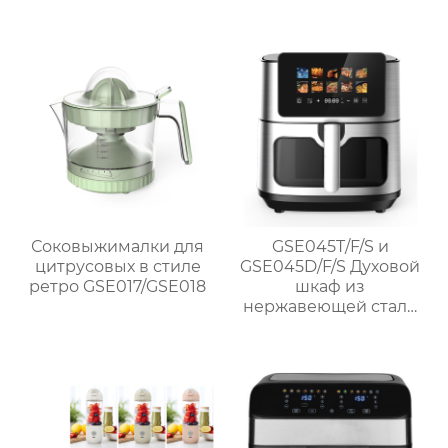
Соковыжималки для
GSE045T/F/S и
цитрусовых в стиле
GSE045D/F/S Духовой
ретро GSE017/GSE018
шкаф из
нержавеющей стали
1700 Вт без масла