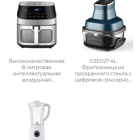
Высококачественная
GSE027 4L
8-литровая
Фритюрница из
интеллектуальная
прозрачного стекла с
воздушная
цифровой сенсорной
фритюрница для
панелью
домашнего
использования
GSE042