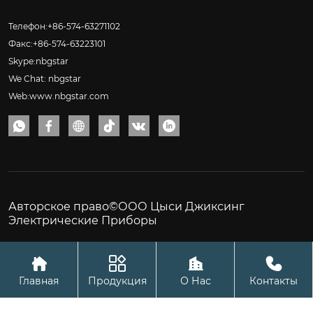
Телефон:+86-574-63271102
Факс:+86-574-63223101
Skype:nbgstar
We Chat: nbgstar
Web:www.nbgstar.com






Авторское право©ООО Цыси Джиксинг
Электрические Приборы




Главная
Продукция
О Нас
Контакты