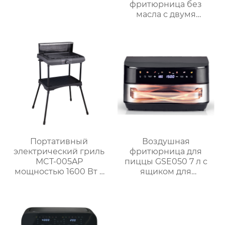
фритюрница без
масла с двумя
корзинами и
сенсорным
управлением
Портативный
Воздушная
электрический гриль
фритюрница для
MCT-005AP
пиццы GSE050 7 л с
мощностью 1600 Вт с
ящиком для
литой алюминиевой
перегородок и
плитой и
двухзонной системой
регулируемым
измельчения
термостатом для
использования на