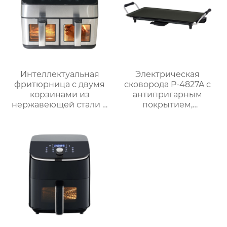
открытом воздухе
Интеллектуальная
Электрическая
фритюрница с двумя
сковорода P-4827A с
корзинами из
антипригарным
нержавеющей стали и
покрытием,
окошком – серия
мощностью 1800 Вт и
GSE040
5 уровнями нагрева
для домашнего
использования