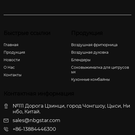
Быстрые ссылки
Продукция
Главная
Воздушная фритюрница
Продукция
Воздушная духовка
Новости
Блендеры
О Hас
Соковыжималка для цитрусов
ых
Контакты
Кухонные комбайны
Контактная информация
№111 Дорога Цзинци, город Чонгшоу, Цыси, Ни
нбо, Китай.
sales@nbgstar.com
+86-13884446300