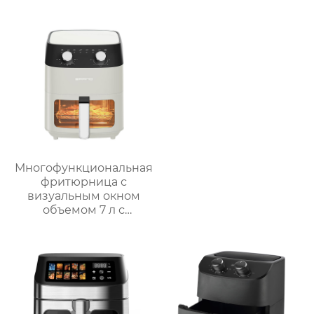
мини фритюрница
1700 Вт без масла
GSE029
Многофункциональная
фритюрница с
визуальным окном
объемом 7 л с
интеллектуальным и
ручным управлением
– серия GSE038