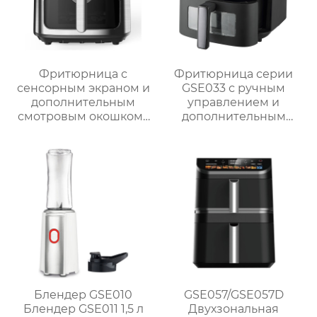
Фритюрница с
Фритюрница серии
сенсорным экраном и
GSE033 с ручным
дополнительным
управлением и
смотровым окошком |
дополнительным
GSE047T/F/S и
смотровым окном
GSE047D/F/S
Блендер GSE010
GSE057/GSE057D
Блендер GSE011 1,5 л
Двухзональная