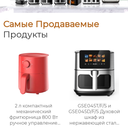
Самые Продаваемые
Продукты
2 л компактный
GSE045T/F/S и
механический
GSE045D/F/S Духовой
фритюрница 800 Вт
шкаф из
ручное управление
нержавеющей стали