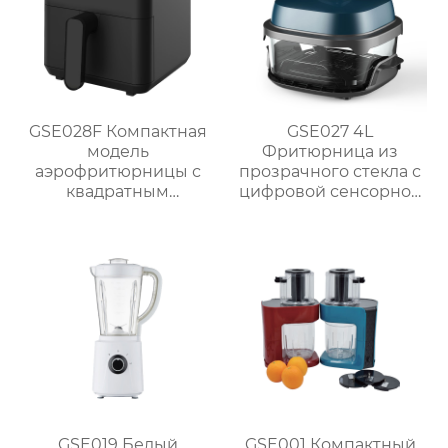
GSE028F Компактная
GSE027 4L
модель
Фритюрница из
аэрофритюрницы с
прозрачного стекла с
квадратным
цифровой сенсорной
сенсорным экраном
панелью
объемом 4 Л
мощностью 1300 Вт
GSE019 Белый
GSE001 Компактный