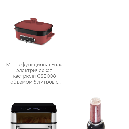
Многофункциональная
электрическая
кастрюля GSE008
объемом 5 литров с
антипригарным
покрытием для
приготовления на
пару, варки, тушения и
жарки.