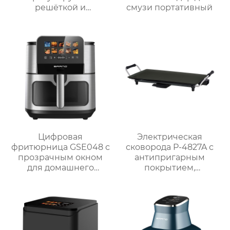
решёткой и
смузи портативный
мощностью 2000 Вт /
2300 Вт
Цифровая
Электрическая
фритюрница GSE048 с
сковорода P-4827A с
прозрачным окном
антипригарным
для домашнего
покрытием,
использования
мощностью 1800 Вт и
5 уровнями нагрева
для домашнего
использования