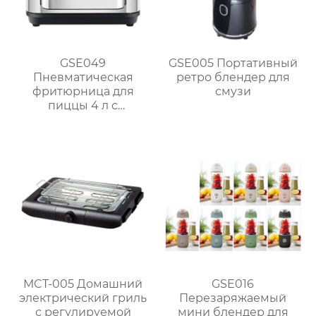
GSE049
GSE005 Портативный
Пневматическая
ретро блендер для
фритюрница для
смузи
пиццы 4 л с
сенсорным
управлением
MCT-005 Домашний
GSE016
электрический гриль
Перезаряжаемый
с регулируемой
мини блендер для