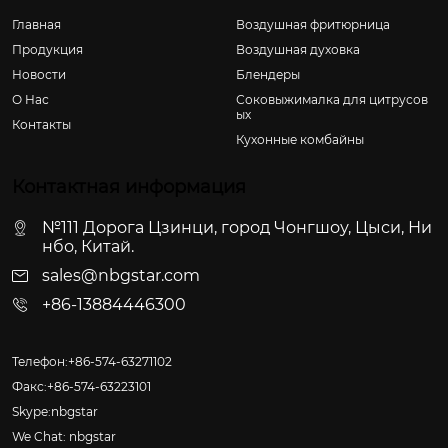
Главная
Воздушная фритюрница
Продукция
Воздушная духовка
Новости
Блендеры
О Hас
Соковыжималка для цитрусов
ых
Контакты
Кухонные комбайны
Контактная информация
№111 Дорога Цзинци, город Чонгшоу, Цыси, Ни
нбо, Китай.
sales@nbgstar.com
+86-13884446300
Телефон:+86-574-63271102
Факс:+86-574-63223101
Skype:nbgstar
We Chat: nbgstar