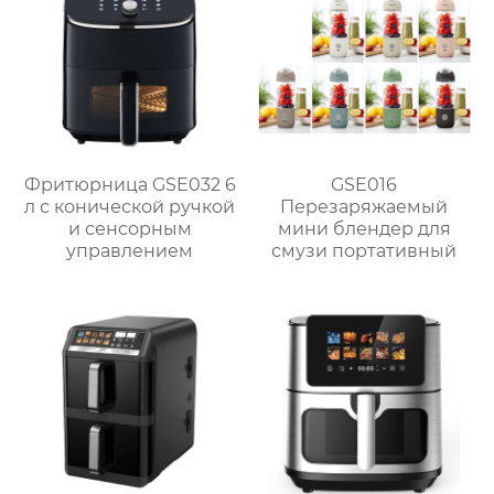
Фритюрница GSE032 6
GSE016
л с конической ручкой
Перезаряжаемый
и сенсорным
мини блендер для
управлением
смузи портативный