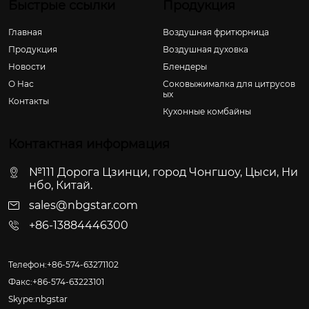
Быстрые ссылки
Продукция
Главная
Воздушная фритюрница
Продукция
Воздушная духовка
Новости
Блендеры
О Hас
Соковыжималка для цитрусов
ых
Контакты
Кухонные комбайны
Контактная информация
№111 Дорога Цзинци, город Чонгшоу, Цыси, Ни
нбо, Китай.
sales@nbgstar.com
+86-13884446300
Телефон:+86-574-63271102
Факс:+86-574-63223101
Skype:nbgstar