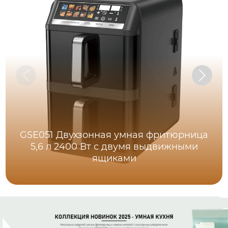
GSE051 Двухзонная умная фритюрница
5,6 л 2400 Вт с двумя выдвижными
ящиками