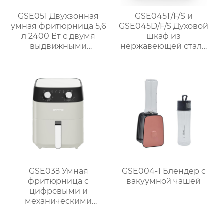
GSE051 Двухзонная
GSE045T/F/S и
умная фритюрница 5,6
GSE045D/F/S Духовой
л 2400 Вт с двумя
шкаф из
выдвижными
нержавеющей стали
ящиками
1700 Вт без масла
GSE038 Умная
GSE004-1 Блендер с
фритюрница с
вакуумной чашей
цифровыми и
механическими
опциями