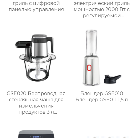
гриль с цифровой
электрический гриль
панелью управления
мощностью 2000 Вт с
регулируемой
решёткой и боковыми
полками для барбекю
на природе
GSE020 Беспроводная
Блендер GSE010
стеклянная чаша для
Блендер GSE011 1,5 л
измельчения
продуктов 3 л
Мощный кухонный
помощник