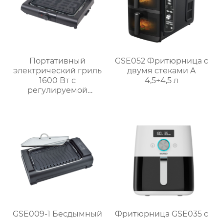
Портативный
GSE052 Фритюрница с
электрический гриль
двумя стеками A
1600 Вт с
4,5+4,5 л
регулируемой
решёткой на 3 уровня
и системой
автоматического
отключения MCT-005P
GSE009-1 Бесдымный
Фритюрница GSE035 с