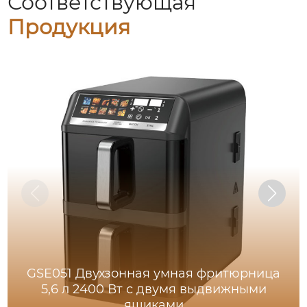
Соответствующая
Продукция
GSE051 Двухзонная умная фритюрница
5,6 л 2400 Вт с двумя выдвижными
ящиками