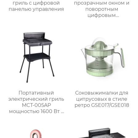
гриль с цифровой
прозрачным окном и
панелью управления
поворотным
цифровым
управлением
Портативный
Соковыжималки для
электрический гриль
цитрусовых в стиле
MCT-005AP
ретро GSE017/GSE018
мощностью 1600 Вт с
литой алюминиевой
плитой и
регулируемым
термостатом для