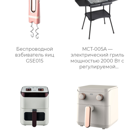
использования на
открытом воздухе
Беспроводной
MCT-005A —
взбиватель яиц
электрический гриль
GSE015
мощностью 2000 Вт с
регулируемой
решёткой и боковыми
полками для барбекю
на природе