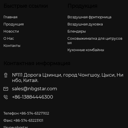
Быстрые ссылки
Продукция
Главная
Воздушная фритюрница
Продукция
Воздушная духовка
Новости
Блендеры
О Hас
Соковыжималка для цитрусов
ых
Контакты
Кухонные комбайны
Контактная информация
№111 Дорога Цзинци, город Чонгшоу, Цыси, Ни
нбо, Китай.
sales@nbgstar.com
+86-13884446300
Телефон:+86-574-63271102
Факс:+86-574-63223101
Skype:nbgstar