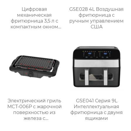
Цифровая
GSE028 4L Воздушная
механическая
фритюрница с
фритюрница 3,5 л с
ручным управлением
компактным окном
США
GSE031 / GSE031-1
Электрический гриль
GSE041 Серия 9L
MCT-006P с жарочной
Интеллектуальная
поверхностью из
фритюрница с двумя
железа с
ящиками
антипригарным
покрытием