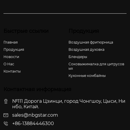
Быстрые ссылки
Продукция
Главная
Воздушная фритюрница
Продукция
Воздушная духовка
Новости
Блендеры
О Hас
Соковыжималка для цитрусов
ых
Контакты
Кухонные комбайны
Контактная информация
№111 Дорога Цзинци, город Чонгшоу, Цыси, Ни
нбо, Китай.
sales@nbgstar.com
+86-13884446300