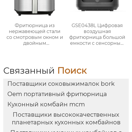
Фритюрница из
GSE0438L Цифровая
нержавеющей стали
воздушная
со смотровым окном и
фритюрница большой
двойным
емкости с сенсорным
управлением | 6 л
экраном
Серия GSE033
Связанный
Поиск
Поставщики соковыжималок bork
Oem портативный фритюрница
Кухонный комбайн mcm
Поставщики высококачественных
планетарных кухонных комбайнов