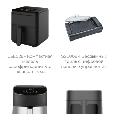
5 уровнями нагрева
для домашнего
использования
GSE028F Компактная
GSE009-1 Бесдымный
модель
гриль с цифровой
аэрофритюрницы с
панелью управления
квадратным
сенсорным экраном
объемом 4 Л
мощностью 1300 Вт