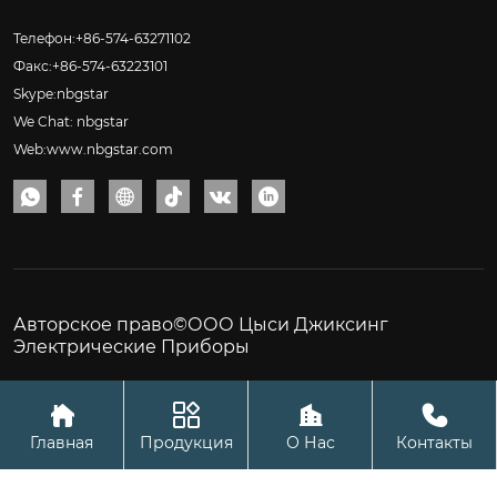
Телефон:+86-574-63271102
Факс:+86-574-63223101
Skype:nbgstar
We Chat: nbgstar
Web:www.nbgstar.com






Авторское право©ООО Цыси Джиксинг
Электрические Приборы




Главная
Продукция
О Нас
Контакты