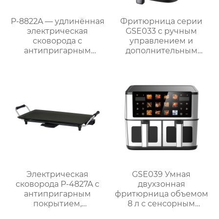
P-8822A — удлинённая
Фритюрница серии
электрическая
GSE033 с ручным
сковорода с
управлением и
антипригарным
дополнительным
покрытием 87 см,
смотровым окном
мощностью 1800 Вт и
съёмным поддоном
для жира
Электрическая
GSE039 Умная
сковорода P-4827A с
двухзонная
антипригарным
фритюрница объемом
покрытием,
8 л с сенсорным
мощностью 1800 Вт и
дисплеем