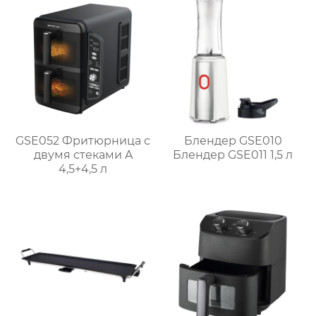
автоматического
отключения MCT-005P
GSE052 Фритюрница с
Блендер GSE010
двумя стеками A
Блендер GSE011 1,5 л
4,5+4,5 л