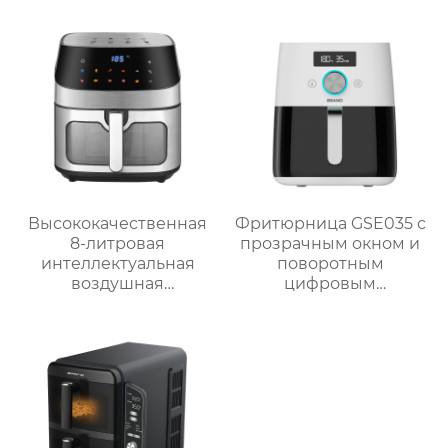
ручным управлением
– серия GSE038
Высококачественная
Фритюрница GSE035 с
8-литровая
прозрачным окном и
интеллектуальная
поворотным
воздушная
цифровым
фритюрница для
управлением
домашнего
использования
GSE042