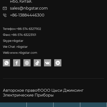
нбо, Китай.
sales@nbgstar.com
+86-13884446300
Телефон:+86-574-63271102
Факс:+86-574-63223101
Skype:nbgstar
We Chat: nbgstar
Web:www.nbgstar.com






Авторское право©ООО Цыси Джиксинг
Электрические Приборы