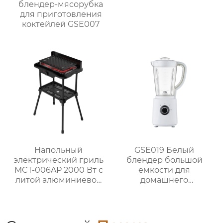
блендер-мясорубка
для приготовления
коктейлей GSE007
Напольный
GSE019 Белый
электрический гриль
блендер большой
MCT-006AP 2000 Вт с
емкости для
литой алюминиевой
домашнего
жарочной панелью
использования
для домашнего
использования