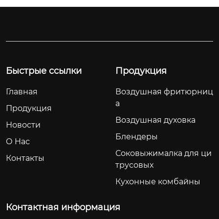
прощает очистку. П
й, орехов и многого
росторная рабочая
 другого. Беспровод
 зона размером 36×
ная конструкция об
22 см идеально подх
еспечивает свободу 
одит для семейных
движений, а лезвия
 обедов и дружески
 из нержавеющей с
Быстрые ссылки
Продукция
х встреч.
тали – чистую и быс
трую нарезку.
Главная
Воздушная фритюрниц
а
Продукция
Воздушная духовка
Новости
Блендеры
О Hас
Соковыжималка для ци
Контакты
трусовых
Кухонные комбайны
Контактная информация