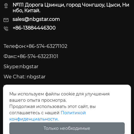
№111 Дорога Цзинци, город Чонгшоу, Цыси, Ни
нбо, Китай.
sales@nbgstar.com
+86-13884446300
Телефон:+86-574-63271102
Факс:+86-574-63223101
Skype:nbgstar
We Chat: nbgstar
Web:www.nbgstar.com
Мы используем файлы cookie для улучшения
вашего опыта просмотра.






Продолжая использовать этот сайт, вы
соглашаетесь с нашей
Политикой
конфиденциальности.
Только необходимые