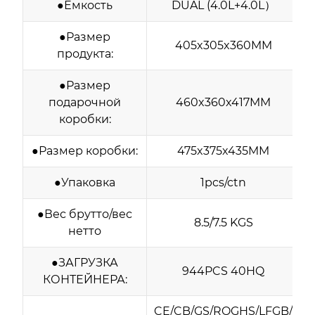
●Ёмкость
DUAL (4.0L+4.0L）
●Размер
405x305x360MM
продукта:
●Размер
подарочной
460x360x417MM
коробки:
●Размер коробки:
475x375x435MM
●Упаковка
1pcs/ctn
●Вес брутто/вес
8.5/7.5 KGS
нетто
●ЗАГРУЗКА
944PCS 40HQ
КОНТЕЙНЕРА:
CE/CB/GS/ROGHS/LFGB/