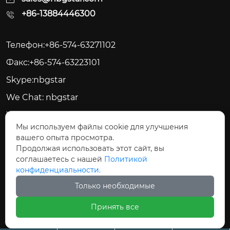
+86-13884446300
Телефон:+86-574-63271102
Факс:+86-574-63223101
Skype:nbgstar
We Chat: nbgstar
Web:www.nbgstar.com
Мы используем файлы cookie для улучшения
вашего опыта просмотра.






Продолжая использовать этот сайт, вы
соглашаетесь с нашей
Политикой
конфиденциальности.
Только необходимые
Авторское право©ООО Цыси Джиксинг
Принять все
Электрические Приборы