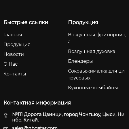
олее
спечивает долговеч
22 см идеально 
ную
ность и современн
одит для семей
ый внешний вид.
 обедов и друже
Быстрые ссылки
Продукция
х встреч.
Главная
Воздушная фритюрниц
а
Продукция
Воздушная духовка
Новости
Блендеры
О Hас
Соковыжималка для ци
Контакты
трусовых
Кухонные комбайны
Контактная информация
№111 Дорога Цзинци, город Чонгшоу, Цыси, Ни
нбо, Китай.
sales@nbgstar.com